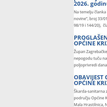
2026. godi
Na temelju članka
novine”, broj 33/01
98/19 i 144/20), čl
PROGLAŠEN
OPĆINE KRI
Župan Zagrebačke ž
nepogodu tuču na 
poljoprivredi dana
OBAVIJEST
OPĆINE KRI
Škarda-sanitarna z
području Općine Kr
Mala Hrastilnica, N