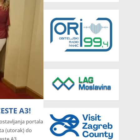
STE A3!
stavljanja portala
ta (utorak) do
ste A3...