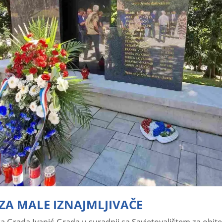
ZA MALE IZNAJMLJIVAČE
ca Grada Ivanić-Grada u suradnji sa Savjetovalištem za obitel