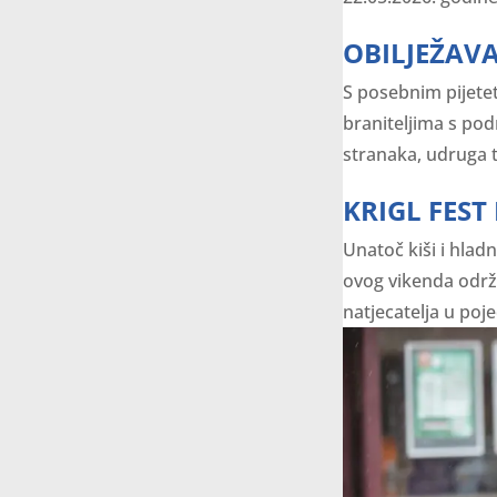
OBILJEŽAV
S posebnim pijete
braniteljima s pod
stranaka, udruga t
KRIGL FEST 
Unatoč kiši i hla
ovog vikenda održa
natjecatelja u poje