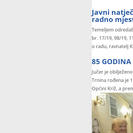
Javni natječ
radno mjes
Temeljem odredaba
br. 17/19, 98/19, 1
o radu, ravnatelj Kn
85 GODINA
Jučer je obilježen
Trnina rođena je 
Općini Križ, a pre