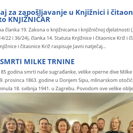
aj za zapošljavanje u Knjižnici i čitaon
to KNJIŽNIČAR
 članka 19. Zakona o knjižnicama i knjižničnoj djelatnosti
14/22 i 36/24), članka 14. Statuta Knjižnice i čitaonice Križ i č
jižnice i čitaonice Križ raspisuje Javni natječaj...
 SMRTI MILKE TRNINE
o 85 godina smrti naše sugrađanke, velike operne dive Milke
19. prosinca 1863. godine u Donjem Sipu, mlinarskom otočić
minula 18. svibnja 1941. u Zagrebu. Povodom ove velike obljet