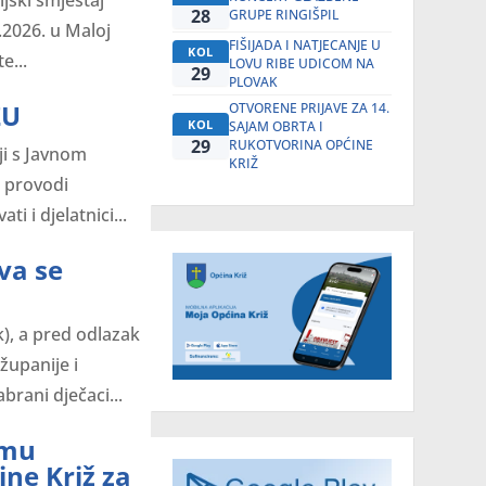
28
GRUPE RINGIŠPIL
.2026. u Maloj
FIŠIJADA I NATJECANJE U
KOL
e...
LOVU RIBE UDICOM NA
29
PLOVAK
ŽU
OTVORENE PRIJAVE ZA 14.
KOL
SAJAM OBRTA I
29
RUKOTVORINA OPĆINE
ji s Javnom
KRIŽ
 provodi
i i djelatnici...
va se
), a pred odlazak
upanije i
rani dječaci...
amu
ne Križ za