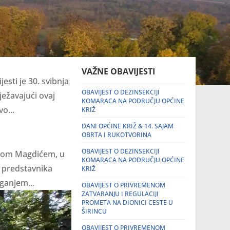
VAŽNE OBAVIJESTI
sti je 30. svibnja
OBAVIJEST O DEZINSEKCIJI
ježavajući ovaj
KOMARACA NA PODRUČJU OPĆINE
o...
KRIŽ
DANI OPĆINE KRIŽ & 14. SAJAM
OBRTA I RUKOTVORINA
OBAVIJEST O DEZINSEKCIJI
rkom Magdićem, u
KOMARACA NA PODRUČJU OPĆINE
e predstavnika
KRIŽ
ganjem...
OBAVIJEST O PRIVREMENOM
ZATVARANJU I REGULACIJI
PROMETA NA DIONICI CESTE U
ŠIRINCU
OBAVIJEST O PRIVREMENOM