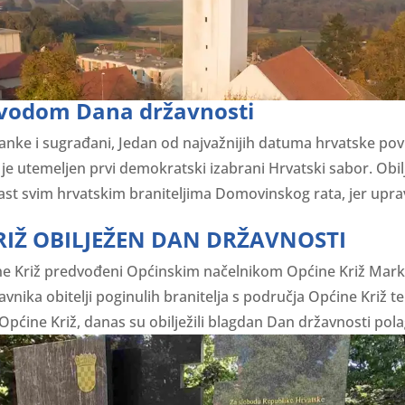
ovodom Dana državnosti
ke i sugrađani, Jedan od najvažnijih datuma hrvatske povije
je utemeljen prvi demokratski izabrani Hrvatski sabor. Obil
st svim hrvatskim braniteljima Domovinskog rata, jer uprav
RIŽ OBILJEŽEN DAN DRŽAVNOSTI
ine Križ predvođeni Općinskim načelnikom Općine Križ Ma
vnika obitelji poginulih branitelja s područja Općine Križ t
Općine Križ, danas su obilježili blagdan Dan državnosti pola