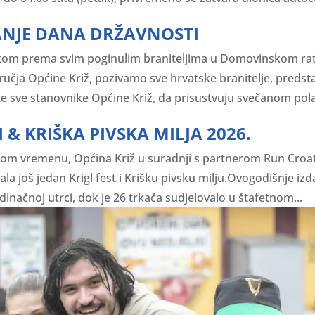
ANJE DANA DRŽAVNOSTI
tom prema svim poginulim braniteljima u Domovinskom rat
ručja Općine Križ, pozivamo sve hrvatske branitelje, predsta
e sve stanovnike Općine Križ, da prisustvuju svečanom polag
I & KRIŠKA PIVSKA MILJA 2026.
dnom vremenu, Općina Križ u suradnji s partnerom Run Croa
la još jedan Krigl fest i Krišku pivsku milju.Ovogodišnje izd
dinačnoj utrci, dok je 26 trkača sudjelovalo u štafetnom...