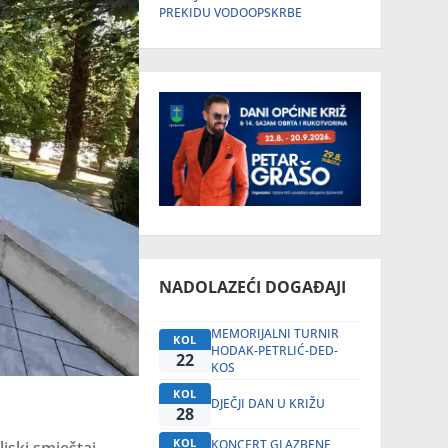
PREKIDU VODOOPSKRBE
NADOLAZEĆI DOGAĐAJI
MEMORIJALNI TURNIR
KOL
HODAK-PETRLIĆ-DED-
22
KOS
KOL
DJEČJI DAN U KRIŽU
28
KOL
KONCERT GLAZBENE
jski smještaj