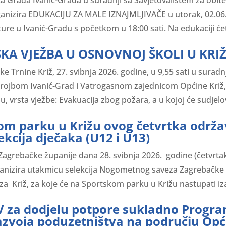
organizira EDUKACIJU ZA MALE IZNAJMLJIVAČE u utorak, 02.06
re u Ivanić-Gradu s početkom u 18:00 sati. Na edukaciji ćet
KA VJEŽBA U OSNOVNOJ ŠKOLI U KRI
e Trnine Križ, 27. svibnja 2026. godine, u 9,55 sati u suradn
ojbom Ivanić-Grad i Vatrogasnom zajednicom Općine Križ,
, vrsta vježbe: Evakuacija zbog požara, a u kojoj će sudjelovat
om parku u Križu ovog četvrtka održa
ekcija dječaka (U12 i U13)
agrebačke županije dana 28. svibnja 2026. godine (četvrtak
nizira utakmicu selekcija Nogometnog saveza Zagrebačke ž
Križ, za koje će na Sportskom parku u Križu nastupati izab
V za dodjelu potpore sukladno Progr
azvoja poduzetništva na području Opći