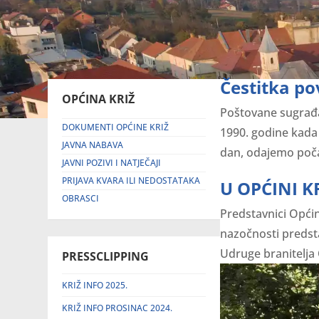
Čestitka p
OPĆINA KRIŽ
Poštovane sugrađan
DOKUMENTI OPĆINE KRIŽ
1990. godine kada 
JAVNA NABAVA
dan, odajemo poča
JAVNI POZIVI I NATJEČAJI
PRIJAVA KVARA ILI NEDOSTATAKA
U OPĆINI K
OBRASCI
Predstavnici Opć
nazočnosti predsta
Udruge branitelja 
PRESSCLIPPING
KRIŽ INFO 2025.
KRIŽ INFO PROSINAC 2024.