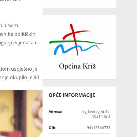
u i svim
vnike političkih
anju vijenaca i...
tiom uspješno je
anje okupilo je 90
OPĆE INFORMACIJE
Adresa:
Trg Svetog Križa,
10314 Križ
Oib:
94115544733