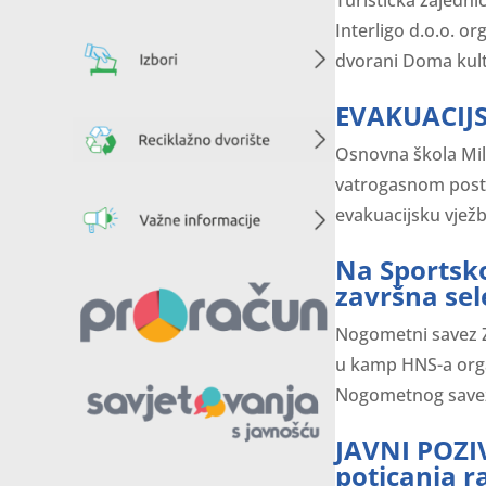
Interligo d.o.o. 
dvorani Doma kultu
EVAKUACIJS
Osnovna škola Milk
vatrogasnom postr
evakuacijsku vježbu
Na Sportsk
završna sel
Nogometni savez Z
u kamp HNS-a orga
Nogometnog saveza 
JAVNI POZI
poticanja r