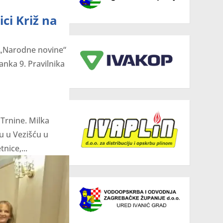
ici Križ na
 („Narodne novine“
lanka 9. Pravilnika
 Trnine. Milka
u u Vezišću u
nice,...