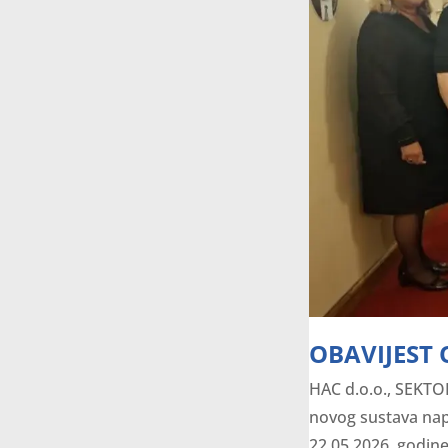
OBAVIJEST
HAC d.o.o., SEKTO
novog sustava napl
22.05.2026. godine