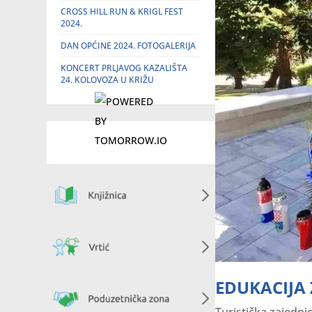
CROSS HILL RUN & KRIGL FEST
2024.
DAN OPĆINE 2024. FOTOGALERIJA
KONCERT PRLJAVOG KAZALIŠTA
24. KOLOVOZA U KRIŽU
EDUKACIJA 
Turistička zajedni