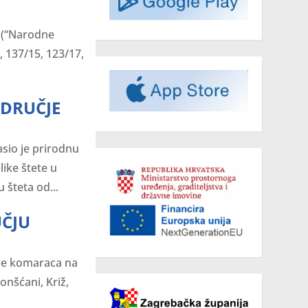
i (“Narodne
, 137/15, 123/17,
DRUČJE
sio je prirodnu
ike štete u
 šteta od...
UČJU
anje komaraca na
onšćani, Križ,