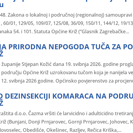
nu
 48. Zakona o lokalnoj i područnoj (regionalnoj) samouprav
, 60/01, 129/05, 109/07, 125/08, 36/09, 150/11, 144/12, 19/13
anaka 54. i 101. Statuta Općine Križ (“Glasnik Zagrebačke...
A PRIRODNA NEPOGODA TUČA ZA PO
Ž
upanije Stjepan Kožić dana 19. svibnja 2026. godine progla
području Općine Križ uzrokovanu tučom koja je nanijela vel
 12. svibnja 2026 godine. Općinsko povjerenstvo za procjenu
 O DEZINSEKCIJI KOMARACA NA PODR
Ž
aštita d.o.o. Čazma vršiti će larvicidno i adulticidno tretir
iž (Bunjani, Donji Prnjarovec, Gornji Prnjarovec, Johovec, K
ovoselec, Obedišće, Okešinec, Razljev, Rečica Kriška,...