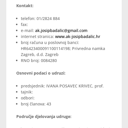
Kontakt:
telefon: 01/2824 884
fax:
e-mail:
ak.josipbadalic@gmail.com
internet stranica:
www.ak-josipbadalic.hr
broj računa u poslovnoj banci:
HR6423400091100114198; Privredna namka
Zagreb, d.d. Zagreb
RNO broj: 0084280
Osnovni podaci o udruzi:
predsjednik: IVANA POSAVEC KRIVEC, prof.
tajnik:
odbori:
broj članova: 43
Područje djelovanja udruge: