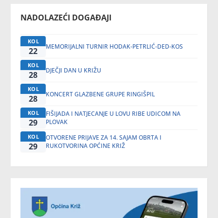
NADOLAZEĆI DOGAĐAJI
KOL
MEMORIJALNI TURNIR HODAK-PETRLIĆ-DED-KOS
22
KOL
DJEČJI DAN U KRIŽU
28
KOL
KONCERT GLAZBENE GRUPE RINGIŠPIL
28
KOL
FIŠIJADA I NATJECANJE U LOVU RIBE UDICOM NA
29
PLOVAK
KOL
OTVORENE PRIJAVE ZA 14. SAJAM OBRTA I
29
RUKOTVORINA OPĆINE KRIŽ