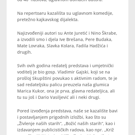
Na repertoaru kazališta su uglavnom komedije,
pretežno kajkavskog dijalekta.
Najizvođeniji autori su Ante Juretić i Nino Škrabe,
a izvodili smo i djela Ive Brešana, Pere Budaka,
Mate Lovraka, Slavka Kolara, Fadila Hadžića i
drugih.
Svih ovih godina redatelj predstava i umjetnički
voditelj je bio gosp. Vladimir Gajski, koji se na
prošloj Skupštini povukao s aktivnim radom, te je
sad redateljsku palicu preuzela naša glumica
Marica Kukor, ona je prva, glavna redateljica, ali
tu su još i Dario Vasiljević ali i neki drugi.
Pored izvođenja predstava, naše se kazalište bavi
i postavljanjem prigodnih izložbi, kao što su
„Živlenje naših starih“, „Božić naših starih“, kao i
izdavanjem publicističkih radova, kao npr. „Križ