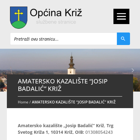
Pretraži
AMATERSKO KAZALIŠTE “JOSIP
BADALIĆ” KRIŽ
Home
/
AMATERSKO KAZALIŠTE “JOSIP BADALIĆ” KRIŽ
Amatersko kazalište „Josip Badalić“ Križ
,
Trg
Svetog Križa 1, 10314 Križ, OIB:
01308054243