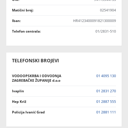
Matični broj:
02541904
Iban:
HR4123400091821300009
Telefon centrala:
01/2831-510
TELEFONSKI BROJEVI
VODOOPSKRBA I ODVODNJA
01 4095 130
ZAGREBAČKE ŽUPANIJE d.o.o
Ivaplin
01 2831 270
Hep Križ
01 2887 555
Policija Ivanić Grad
01 2881 111