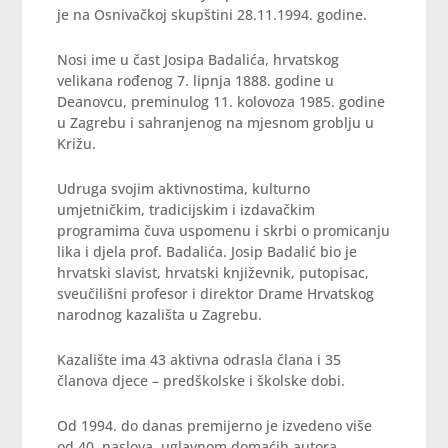
je na Osnivačkoj skupštini 28.11.1994. godine.
Nosi ime u čast Josipa Badalića, hrvatskog
velikana rođenog 7. lipnja 1888. godine u
Deanovcu, preminulog 11. kolovoza 1985. godine
u Zagrebu i sahranjenog na mjesnom groblju u
Križu.
Udruga svojim aktivnostima, kulturno
umjetničkim, tradicijskim i izdavačkim
programima čuva uspomenu i skrbi o promicanju
lika i djela prof. Badalića. Josip Badalić bio je
hrvatski slavist, hrvatski književnik, putopisac,
sveučilišni profesor i direktor Drame Hrvatskog
narodnog kazališta u Zagrebu.
Kazalište ima 43 aktivna odrasla člana i 35
članova djece – predškolske i školske dobi.
Od 1994. do danas premijerno je izvedeno više
od 40 naslova, uglavnom domaćih autora.