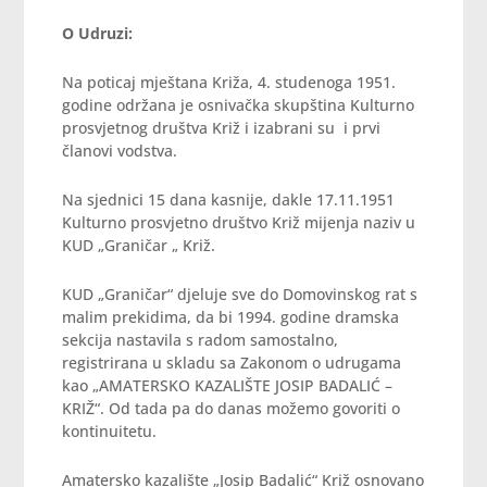
O Udruzi:
Na poticaj mještana Križa, 4. studenoga 1951.
godine održana je osnivačka skupština Kulturno
prosvjetnog društva Križ i izabrani su i prvi
članovi vodstva.
Na sjednici 15 dana kasnije, dakle 17.11.1951
Kulturno prosvjetno društvo Križ mijenja naziv u
KUD „Graničar „ Križ.
KUD „Graničar“ djeluje sve do Domovinskog rat s
malim prekidima, da bi 1994. godine dramska
sekcija nastavila s radom samostalno,
registrirana u skladu sa Zakonom o udrugama
kao „AMATERSKO KAZALIŠTE JOSIP BADALIĆ –
KRIŽ“. Od tada pa do danas možemo govoriti o
kontinuitetu.
Amatersko kazalište „Josip Badalić“ Križ osnovano