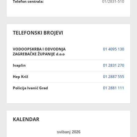
Telefon centrala:
01/2831-510
TELEFONSKI BROJEVI
VODOOPSKRBA I ODVODNJA
01 4095 130
ZAGREBAČKE ŽUPANIJE d.o.o
Ivaplin
01 2831 270
Hep Križ
01 2887 555
Policija Ivanić Grad
01 2881 111
KALENDAR
svibanj 2026