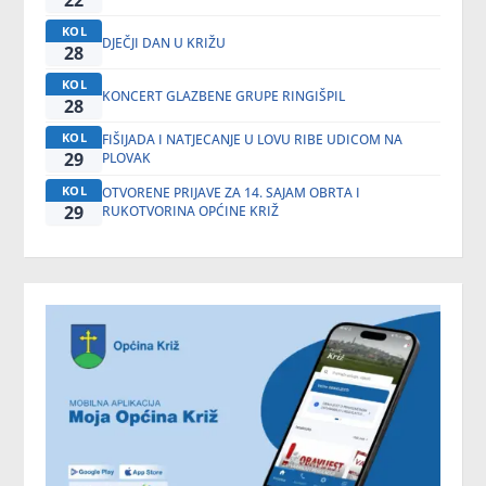
22
KOL
DJEČJI DAN U KRIŽU
28
KOL
KONCERT GLAZBENE GRUPE RINGIŠPIL
28
KOL
FIŠIJADA I NATJECANJE U LOVU RIBE UDICOM NA
29
PLOVAK
KOL
OTVORENE PRIJAVE ZA 14. SAJAM OBRTA I
29
RUKOTVORINA OPĆINE KRIŽ