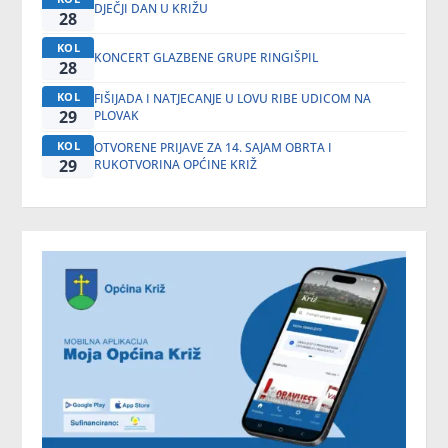
DJEČJI DAN U KRIŽU
28
KOL
KONCERT GLAZBENE GRUPE RINGIŠPIL
28
KOL
FIŠIJADA I NATJECANJE U LOVU RIBE UDICOM NA
29
PLOVAK
KOL
OTVORENE PRIJAVE ZA 14. SAJAM OBRTA I
29
RUKOTVORINA OPĆINE KRIŽ