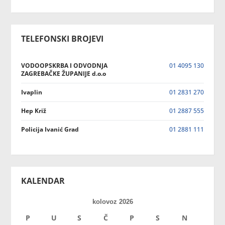
TELEFONSKI BROJEVI
VODOOPSKRBA I ODVODNJA
01 4095 130
ZAGREBAČKE ŽUPANIJE d.o.o
Ivaplin
01 2831 270
Hep Križ
01 2887 555
Policija Ivanić Grad
01 2881 111
KALENDAR
kolovoz 2026
P
U
S
Č
P
S
N