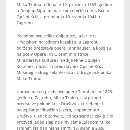
Milka Trnina rođena je 19. prosinca 1863. godine
u Donjem Sipu, mlinarskom otočiću u Vezišću u
Općini Križ, a preminula 18. svibnja 1941. u
Zagrebu.
Povodom ove velike obljetnice, jučer je u
Hrvatskom narodnom kazalištu u Zagrebu
održana predstava opere Tannhäuser, a kojoj su
na poziv Opere HNK, osim ministrice
Ministarstva kulture i medija Nine Obuljen
Koržinek, nazočili i predstavnici Općine Križ,
Milkinog rodnog sela Vezišća i Udruge poklonika
Milke Trnine.
Upravo nakon predstave opere Tannhäuser 1898.
godine u Zagrebu, Milka Trnina, sav prihod
predstave poklonila je Društvu za uređenje i
poljepšanje Plitvičkih jezera, a spomenuto
Društvo, u znak zahvale, jednoglasno je zaključilo
prozvati jedan slap na Plitvicama „Slapom Milke
Trnine“. Na dan njene smrti, 18. svibnja 2026.