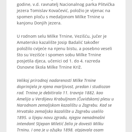
godine, v.d. ravnatelj Nacionalnog parka Plitvička
jezera Tomislav Kovačević, položio je vijenac na
spomen ploču s medaljonom Milke Trnine u
kanjonu Donjih jezera.
U rodnom selu Milke Trnine, Vezišću, jučer je
Amatersko kazalište Josip Badalić također
položilo cvijeće na njenu bistu, a posebno veseli
što su Vezišće i spomen sobu Milke Trnine
posjetila djeca, učenici od 1. do 4. razreda
Osnovne škola Milke Trnine Križ.
Velikoj prirodnoj nadarenosti Milke Trnine
doprinijela je njena marljivost, predan i studiozan
rad. Trnina je debitirala 11. travnja 1882. kao
Amelija u Verdijevu Krabuljnom (Čuvidskom) plesu u
Narodnom zemaljskom kazalištu u Zagrebu. Kad se
Hrvatsko zemaljsko kazalište u Zagrebu uselilo
1895. u lijepu novu zgradu, njegov nenadmašni
intendant Stjepan Miletić želio je dovesti Milku
Trninu. I ona je u ožujku 1898. otpjevala osam