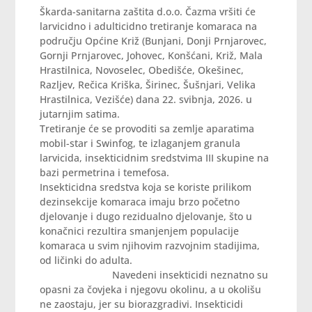
Škarda-sanitarna zaštita d.o.o. Čazma vršiti će
larvicidno i adulticidno tretiranje komaraca na
području Općine Križ (Bunjani, Donji Prnjarovec,
Gornji Prnjarovec, Johovec, Konšćani, Križ, Mala
Hrastilnica, Novoselec, Obedišće, Okešinec,
Razljev, Rečica Kriška, Širinec, Šušnjari, Velika
Hrastilnica, Vezišće) dana 22. svibnja, 2026. u
jutarnjim satima.
Tretiranje će se provoditi sa zemlje aparatima
mobil-star i Swinfog, te izlaganjem granula
larvicida, insekticidnim sredstvima III skupine na
bazi permetrina i temefosa.
Insekticidna sredstva koja se koriste prilikom
dezinsekcije komaraca imaju brzo početno
djelovanje i dugo rezidualno djelovanje, što u
konačnici rezultira smanjenjem populacije
komaraca u svim njihovim razvojnim stadijima,
od ličinki do adulta.
Navedeni insekticidi neznatno su
opasni za čovjeka i njegovu okolinu, a u okolišu
ne zaostaju, jer su biorazgradivi. Insekticidi