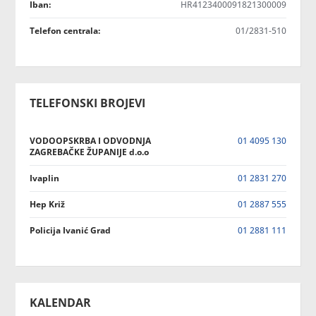
Iban:
HR4123400091821300009
Telefon centrala:
01/2831-510
TELEFONSKI BROJEVI
VODOOPSKRBA I ODVODNJA
01 4095 130
ZAGREBAČKE ŽUPANIJE d.o.o
Ivaplin
01 2831 270
Hep Križ
01 2887 555
Policija Ivanić Grad
01 2881 111
KALENDAR