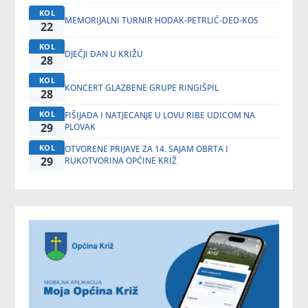
KOL
MEMORIJALNI TURNIR HODAK-PETRLIĆ-DED-KOS
22
KOL
DJEČJI DAN U KRIŽU
28
KOL
KONCERT GLAZBENE GRUPE RINGIŠPIL
28
KOL
FIŠIJADA I NATJECANJE U LOVU RIBE UDICOM NA
29
PLOVAK
KOL
OTVORENE PRIJAVE ZA 14. SAJAM OBRTA I
29
RUKOTVORINA OPĆINE KRIŽ