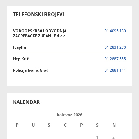
TELEFONSKI BROJEVI
VODOOPSKRBA I ODVODNJA
01 4095 130
ZAGREBAČKE ŽUPANIJE d.o.o
Ivaplin
01 2831 270
Hep Križ
01 2887 555
Policija Ivanić Grad
01 2881 111
KALENDAR
kolovoz 2026
P
U
S
Č
P
S
N
1
2