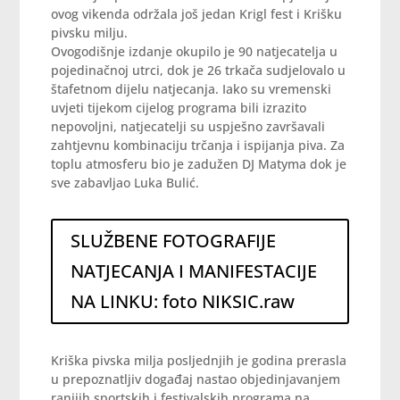
ovog vikenda održala još jedan Krigl fest i Krišku
pivsku milju.
Ovogodišnje izdanje okupilo je 90 natjecatelja u
pojedinačnoj utrci, dok je 26 trkača sudjelovalo u
štafetnom dijelu natjecanja. Iako su vremenski
uvjeti tijekom cijelog programa bili izrazito
nepovoljni, natjecatelji su uspješno završavali
zahtjevnu kombinaciju trčanja i ispijanja piva. Za
toplu atmosferu bio je zadužen DJ Matyma dok je
sve zabavljao Luka Bulić.
SLUŽBENE FOTOGRAFIJE
NATJECANJA I MANIFESTACIJE
NA LINKU: foto NIKSIC.raw
Kriška pivska milja posljednjih je godina prerasla
u prepoznatljiv događaj nastao objedinjavanjem
ranijih sportskih i festivalskih programa na