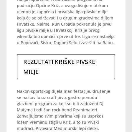
području Općine Križ, a ovogodišnjom utrkom
ujedno je započela i hrvatska liga pivske milje
koja će se održavati i u drugim gradovima diljem
Hrvatske. Naime, Run Croatia pokrenula je prvu
ligu pivske milje u Hrvatskoj. Križ je prvog
vikenda bio domaćin prve utrke. Liga se nastavlja
u Popovači, Sisku, Dugom Selu i završiti na Rabu.
REZULTATI KRIŠKE PIVSKE
MILJE
Nakon sportskog dijela manifestacije, druženje
se nastavilo uz craft pivo, gastro ponudu i
glazbeni program za koji su bili zaduženi DJ
Matyma i odličan rock bend Reanimatori.
Zahvaljujemo svim pivarima koji su usprkos
lošem vremenu stigli u Križ, a to su Pivski
mudraci, Pivovara Međimurski lepi dečki,