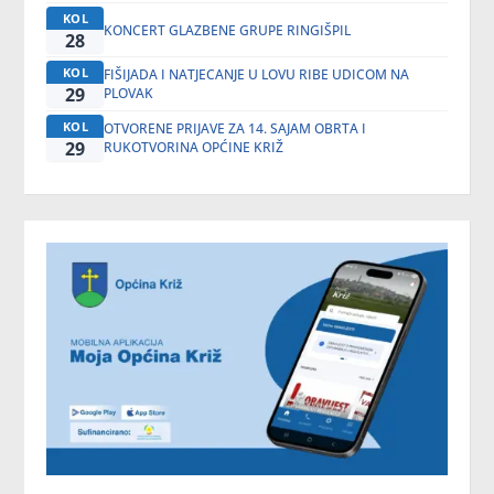
KOL
KONCERT GLAZBENE GRUPE RINGIŠPIL
28
KOL
FIŠIJADA I NATJECANJE U LOVU RIBE UDICOM NA
29
PLOVAK
KOL
OTVORENE PRIJAVE ZA 14. SAJAM OBRTA I
29
RUKOTVORINA OPĆINE KRIŽ