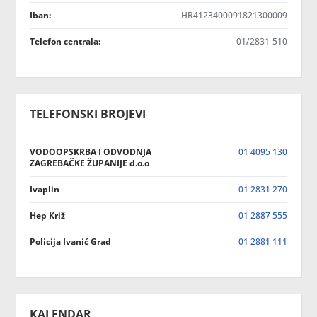
Iban:
HR4123400091821300009
Telefon centrala:
01/2831-510
TELEFONSKI BROJEVI
VODOOPSKRBA I ODVODNJA
01 4095 130
ZAGREBAČKE ŽUPANIJE d.o.o
Ivaplin
01 2831 270
Hep Križ
01 2887 555
Policija Ivanić Grad
01 2881 111
KALENDAR