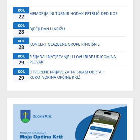
KOL
MEMORIJALNI TURNIR HODAK-PETRLIĆ-DED-KOS
22
KOL
DJEČJI DAN U KRIŽU
28
KOL
KONCERT GLAZBENE GRUPE RINGIŠPIL
28
KOL
FIŠIJADA I NATJECANJE U LOVU RIBE UDICOM NA
29
PLOVAK
KOL
OTVORENE PRIJAVE ZA 14. SAJAM OBRTA I
29
RUKOTVORINA OPĆINE KRIŽ