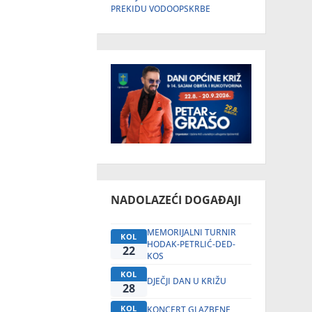
PREKIDU VODOOPSKRBE
NADOLAZEĆI DOGAĐAJI
MEMORIJALNI TURNIR
KOL
HODAK-PETRLIĆ-DED-
22
KOS
KOL
DJEČJI DAN U KRIŽU
28
KOL
KONCERT GLAZBENE