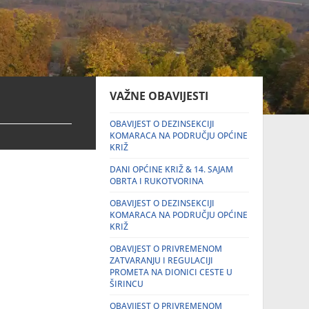
VAŽNE OBAVIJESTI
OBAVIJEST O DEZINSEKCIJI
KOMARACA NA PODRUČJU OPĆINE
KRIŽ
DANI OPĆINE KRIŽ & 14. SAJAM
OBRTA I RUKOTVORINA
OBAVIJEST O DEZINSEKCIJI
KOMARACA NA PODRUČJU OPĆINE
KRIŽ
OBAVIJEST O PRIVREMENOM
ZATVARANJU I REGULACIJI
PROMETA NA DIONICI CESTE U
ŠIRINCU
OBAVIJEST O PRIVREMENOM