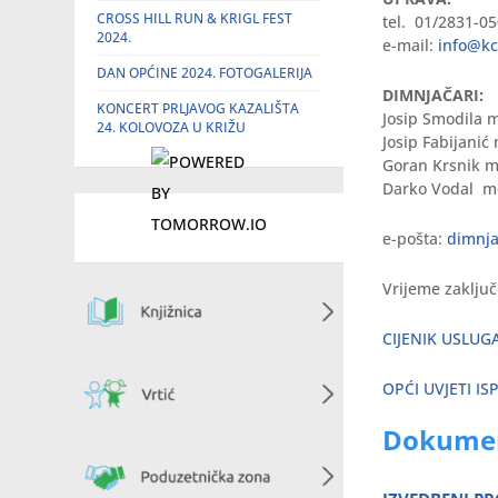
CROSS HILL RUN & KRIGL FEST
tel. 01/2831-0
2024.
e-mail:
info@kc
DAN OPĆINE 2024. FOTOGALERIJA
DIMNJAČARI:
KONCERT PRLJAVOG KAZALIŠTA
Josip Smodila 
24. KOLOVOZA U KRIŽU
Josip Fabijanić
Goran Krsnik m
Darko Vodal m
e-pošta:
dimnja
Vrijeme zaključ
CIJENIK USLUG
OPĆI UVJETI I
Dokumen