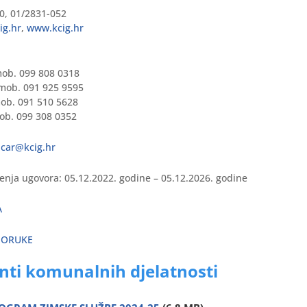
50, 01/2831-052
ig.hr
,
www.kcig.hr
mob. 099 808 0318
 mob. 091 925 9595
ob. 091 510 5628
ob. 099 308 0352
car@kcig.hr
enja ugovora: 05.12.2022. godine – 05.12.2026. godine
A
SPORUKE
ti komunalnih djelatnosti