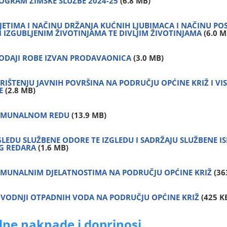
ROGRAM ZIMSKE SLUŽBE 2024-25
(6.8 MB)
ETIMA I NAČINU DRŽANJA KUĆNIH LJUBIMACA I NAČINU PO
 IZGUBLJENIM ŽIVOTINJAMA TE DIVLJIM ŽIVOTINJAMA
(6.0 M
ODAJI ROBE IZVAN PRODAVAONICA
(3.0 MB)
IŠTENJU JAVNIH POVRŠINA NA PODRUČJU OPĆINE KRIŽ I VI
JE
(2.8 MB)
OMUNALNOM REDU
(13.9 MB)
LEDU SLUŽBENE ODORE TE IZGLEDU I SADRŽAJU SLUŽBENE I
G REDARA
(1.6 MB)
MUNALNIM DJELATNOSTIMA NA PODRUČJU OPĆINE KRIŽ
(36
VODNJI OTPADNIH VODA NA PODRUČJU OPĆINE KRIŽ
(425 K
ne naknade i doprinosi