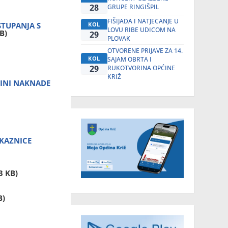
28
GRUPE RINGIŠPIL
FIŠIJADA I NATJECANJE U
STUPANJA S
KOL
LOVU RIBE UDICOM NA
B)
29
PLOVAK
OTVORENE PRIJAVE ZA 14.
KOL
SAJAM OBRTA I
29
RUKOTVORINA OPĆINE
KRIŽ
SINI NAKNADE
SKAZNICE
3 KB)
B)