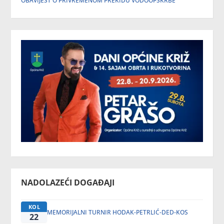
OBAVIJEST O PRIVREMENOM PREKIDU VODOOPSKRBE
NADOLAZEĆI DOGAĐAJI
KOL
MEMORIJALNI TURNIR HODAK-PETRLIĆ-DED-KOS
22