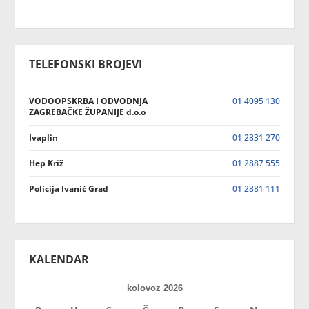
TELEFONSKI BROJEVI
VODOOPSKRBA I ODVODNJA
01 4095 130
ZAGREBAČKE ŽUPANIJE d.o.o
Ivaplin
01 2831 270
Hep Križ
01 2887 555
Policija Ivanić Grad
01 2881 111
KALENDAR
kolovoz 2026