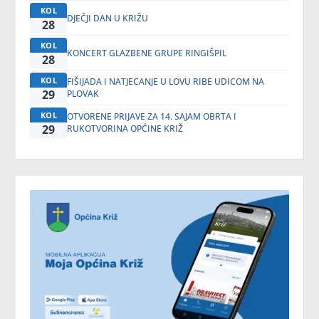
KOL
DJEČJI DAN U KRIŽU
28
KOL
KONCERT GLAZBENE GRUPE RINGIŠPIL
28
KOL
FIŠIJADA I NATJECANJE U LOVU RIBE UDICOM NA
29
PLOVAK
KOL
OTVORENE PRIJAVE ZA 14. SAJAM OBRTA I
29
RUKOTVORINA OPĆINE KRIŽ