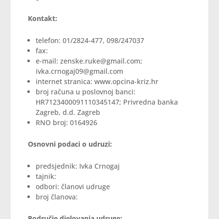
Kontakt:
telefon: 01/2824-477, 098/247037
fax:
e-mail: zenske.ruke@gmail.com;
ivka.crnogaj09@gmail.com
internet stranica: www.opcina-kriz.hr
broj računa u poslovnoj banci:
HR7123400091110345147; Privredna banka
Zagreb, d.d. Zagreb
RNO broj: 0164926
Osnovni podaci o udruzi:
predsjednik: Ivka Crnogaj
tajnik:
odbori: članovi udruge
broj članova:
Područje djelovanja udruge: