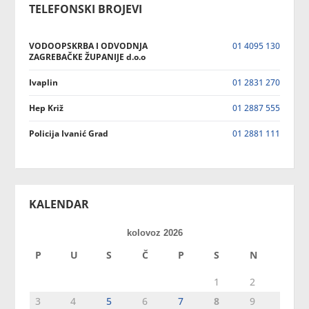
TELEFONSKI BROJEVI
VODOOPSKRBA I ODVODNJA
01 4095 130
ZAGREBAČKE ŽUPANIJE d.o.o
Ivaplin
01 2831 270
Hep Križ
01 2887 555
Policija Ivanić Grad
01 2881 111
KALENDAR
kolovoz 2026
P
U
S
Č
P
S
N
1
2
3
4
5
6
7
8
9