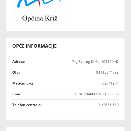
OPĆE INFORMACIJE
Adresa:
Trg Svetog Križa, 10314 Križ
Oib:
94115544733
Matični broj:
02541904
Iban:
HR4123400091821300009
Telefon centrala:
01/2831-510