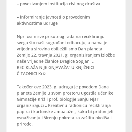
– povezivanjem institucija civilnog društva
– informiranje javnosti o provedenim
aktivnostima udruge
Npr. osim sve prisutnog rada na recikliranju
svega što naši sugrađani odbacuju, a nama je
vrijedna sirovina obilježili smo Dan planeta
Zemlje 22. travnja 2021. g. organiziranjem izložbe
naše vrijedne članice Dragice Sopjan „
RECIKLAŽA NIJE GNJAVAŽA“ U KNJIŽNICI I
ČITAONICI Križ
Također ove 2023. g. udruga je povodom Dana
planeta Zemlje u svom prostoru ugostila učenike
Gimnazije Križ i prof. biologije Sanju Njari
organizirajući „ Kreativnu radionicu recikliranja
papira i kartonske ambalaže „ kako bi pridonijeli
osnaživanju i širenju pokreta za zaštitu okoliša i
prirode.