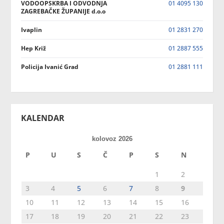
VODOOPSKRBA I ODVODNJA
01 4095 130
ZAGREBAČKE ŽUPANIJE d.o.o
Ivaplin
01 2831 270
Hep Križ
01 2887 555
Policija Ivanić Grad
01 2881 111
KALENDAR
kolovoz 2026
P
U
S
Č
P
S
N
1
2
3
4
5
6
7
8
9
10
11
12
13
14
15
16
17
18
19
20
21
22
23