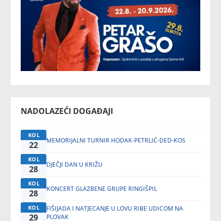
NADOLAZEĆI DOGAĐAJI
KOL
MEMORIJALNI TURNIR HODAK-PETRLIĆ-DED-KOS
22
KOL
DJEČJI DAN U KRIŽU
28
KOL
KONCERT GLAZBENE GRUPE RINGIŠPIL
28
KOL
FIŠIJADA I NATJECANJE U LOVU RIBE UDICOM NA
29
PLOVAK