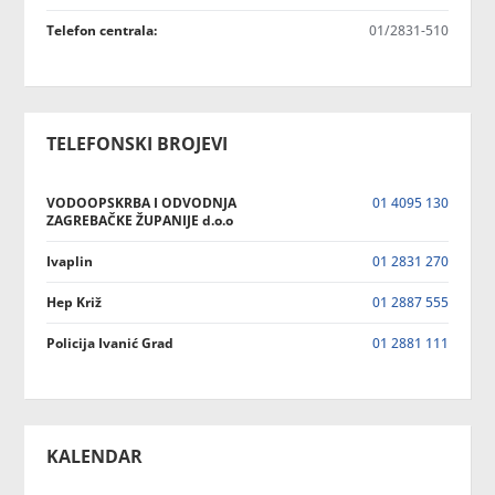
Telefon centrala:
01/2831-510
TELEFONSKI BROJEVI
VODOOPSKRBA I ODVODNJA
01 4095 130
ZAGREBAČKE ŽUPANIJE d.o.o
Ivaplin
01 2831 270
Hep Križ
01 2887 555
Policija Ivanić Grad
01 2881 111
KALENDAR