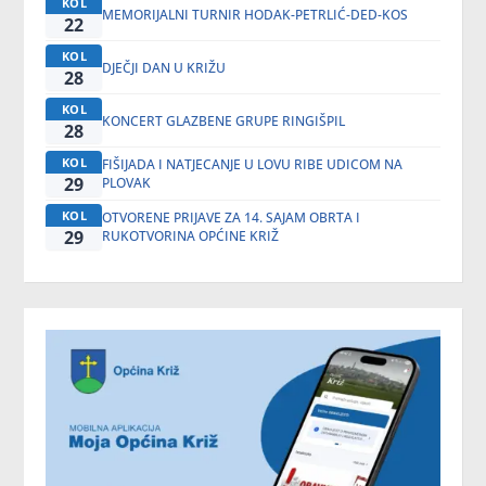
KOL
MEMORIJALNI TURNIR HODAK-PETRLIĆ-DED-KOS
22
KOL
DJEČJI DAN U KRIŽU
28
KOL
KONCERT GLAZBENE GRUPE RINGIŠPIL
28
KOL
FIŠIJADA I NATJECANJE U LOVU RIBE UDICOM NA
29
PLOVAK
KOL
OTVORENE PRIJAVE ZA 14. SAJAM OBRTA I
29
RUKOTVORINA OPĆINE KRIŽ