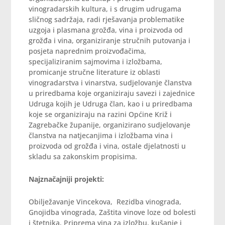
vinogradarskih kultura, i s drugim udrugama
sličnog sadržaja, radi rješavanja problematike
uzgoja i plasmana grožđa, vina i proizvoda od
grožđa i vina, organiziranje stručnih putovanja i
posjeta naprednim proizvođačima,
specijaliziranim sajmovima i izložbama,
promicanje stručne literature iz oblasti
vinogradarstva i vinarstva, sudjelovanje članstva
u priredbama koje organiziraju savezi i zajednice
Udruga kojih je Udruga član, kao i u priredbama
koje se organiziraju na razini Općine Križ i
Zagrebačke županije, organizirano sudjelovanje
članstva na natjecanjima i izložbama vina i
proizvoda od grožđa i vina, ostale djelatnosti u
skladu sa zakonskim propisima.
Najznačajniji projekti:
Obilježavanje Vincekova, Rezidba vinograda,
Gnojidba vinograda, Zaštita vinove loze od bolesti
i štetnika, Priprema vina za izložbu, kušanje i