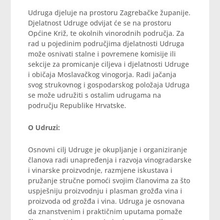
Udruga djeluje na prostoru Zagrebačke županije.
Djelatnost Udruge odvijat će se na prostoru
Općine Križ, te okolnih vinorodnih područja. Za
rad u pojedinim područjima djelatnosti Udruga
može osnivati stalne i povremene komisije ili
sekcije za promicanje ciljeva i djelatnosti Udruge
i običaja Moslavačkog vinogorja. Radi jačanja
svog strukovnog i gospodarskog položaja Udruga
se može udružiti s ostalim udrugama na
području Republike Hrvatske.
O Udruzi:
Osnovni cilj Udruge je okupljanje i organiziranje
članova radi unapređenja i razvoja vinogradarske
i vinarske proizvodnje, razmjene iskustava i
pružanje stručne pomoći svojim članovima za što
uspješniju proizvodnju i plasman grožđa vina i
proizvoda od grožđa i vina. Udruga je osnovana
da znanstvenim i praktičnim uputama pomaže