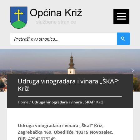
Pretraži
Udruga vinogradara i vinara „ŠKAF“
Križ
Home
/
Udruga vinogradara i vinara „ŠKAF“ Križ
Udruga vinogradara i vinara „Škaf“ Križ
,
Zagrebačka 169, Obedišće, 10315 Novoselec,
OIB
: 42942673249