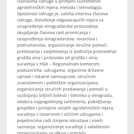
članovima Udruge u primjeni suvremenih
agrotehničkih mjera, metoda i tehnologija.
Djelatnost Udruge je: zaštita interesa članova
Udruge, donošenje odgovarajućih mjera za
unapređenje vinogradarske proizvodnje,
okupljanje članova radi promicanja i
unapređenja vinogradarstva, vinarstva i
podrumarstva, organiziranje stručne pomoći,
predavanja i savjetovanja iz područja proizvodnje
grožđa vina i proizvoda od grožđa i vina,
suradnja s HGK – Regionalnom komorom,
poduzećima, udrugama, organima državne
uprave i lokalne samouprave, stručnim
znanstvenim i političkim organizacijama,
organiziranje stručnih predavanja i pomoći u
suzbijanju biljnih bolesti i štetnika u vinogradu,
odabira najpogodnijeg sortimenta, poboljšanja
gnojidbe i primjene ostalih agrotehničkih mjera,
suradnja s istovrsnim i sličnim udrugama i
pojedincima radi izmjene iskustava i novih
saznanja, organiziranje suradnje s ovlaštenim
organizacijama za otkup i preradu