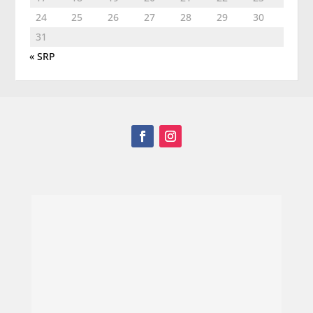
24
25
26
27
28
29
30
31
« SRP