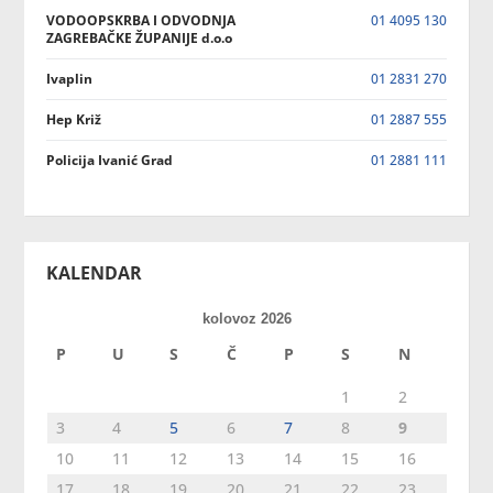
VODOOPSKRBA I ODVODNJA
01 4095 130
ZAGREBAČKE ŽUPANIJE d.o.o
Ivaplin
01 2831 270
Hep Križ
01 2887 555
Policija Ivanić Grad
01 2881 111
KALENDAR
kolovoz 2026
P
U
S
Č
P
S
N
1
2
3
4
5
6
7
8
9
10
11
12
13
14
15
16
17
18
19
20
21
22
23