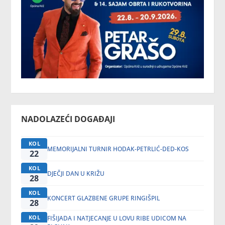
NADOLAZEĆI DOGAĐAJI
KOL
MEMORIJALNI TURNIR HODAK-PETRLIĆ-DED-KOS
22
KOL
DJEČJI DAN U KRIŽU
28
KOL
KONCERT GLAZBENE GRUPE RINGIŠPIL
28
KOL
FIŠIJADA I NATJECANJE U LOVU RIBE UDICOM NA