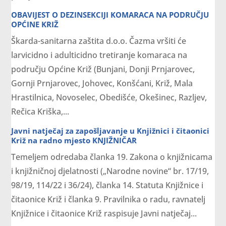
OBAVIJEST O DEZINSEKCIJI KOMARACA NA PODRUČJU
OPĆINE KRIŽ
Škarda-sanitarna zaštita d.o.o. Čazma vršiti će
larvicidno i adulticidno tretiranje komaraca na
području Općine Križ (Bunjani, Donji Prnjarovec,
Gornji Prnjarovec, Johovec, Konšćani, Križ, Mala
Hrastilnica, Novoselec, Obedišće, Okešinec, Razljev,
Rečica Kriška,...
Javni natječaj za zapošljavanje u Knjižnici i čitaonici
Križ na radno mjesto KNJIŽNIČAR
Temeljem odredaba članka 19. Zakona o knjižnicama
i knjižničnoj djelatnosti („Narodne novine“ br. 17/19,
98/19, 114/22 i 36/24), članka 14. Statuta Knjižnice i
čitaonice Križ i članka 9. Pravilnika o radu, ravnatelj
Knjižnice i čitaonice Križ raspisuje Javni natječaj...