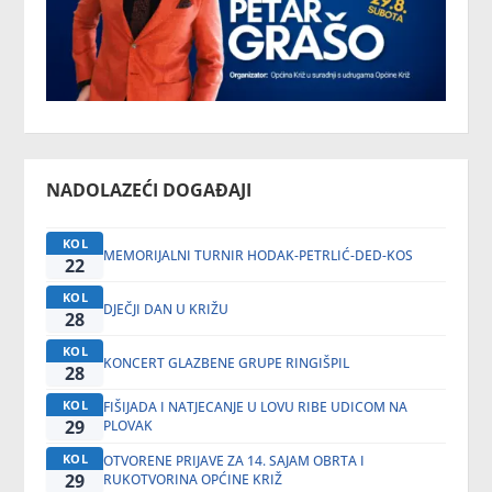
NADOLAZEĆI DOGAĐAJI
KOL
MEMORIJALNI TURNIR HODAK-PETRLIĆ-DED-KOS
22
KOL
DJEČJI DAN U KRIŽU
28
KOL
KONCERT GLAZBENE GRUPE RINGIŠPIL
28
KOL
FIŠIJADA I NATJECANJE U LOVU RIBE UDICOM NA
29
PLOVAK
KOL
OTVORENE PRIJAVE ZA 14. SAJAM OBRTA I
29
RUKOTVORINA OPĆINE KRIŽ