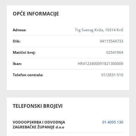
OPĆE INFORMACIJE
Adresa:
Trg Svetog Križa, 10314 Križ
Oib:
94115544733
Matični broj:
02541904
Iban:
HR4123400091821300009
Telefon centrala:
01/2831-510
TELEFONSKI BROJEVI
VODOOPSKRBA I ODVODNJA
01 4095 130
ZAGREBAČKE ŽUPANIJE d.o.o