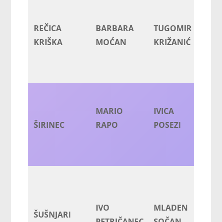
TI
REČICA
BARBARA
TUGOMIR
H
KRIŠKA
MOĆAN
KRIŽANIĆ
MARIO
IVICA
A
ŠIRINEC
RAPO
POSEZI
IVO
MLADEN
M
ŠUŠNJARI
PETRIČANEC
SOČAN
G