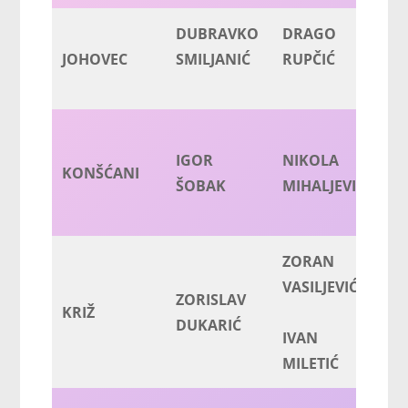
DUBRAVKO
DRAGO
D
JOHOVEC
SMILJANIĆ
RUPČIĆ
RU
IGOR
NIKOLA
ŽE
KONŠĆANI
ŠOBAK
MIHALJEVIĆ
K
ZORAN
JO
VASILJEVIĆ
ZORISLAV
KRIŽ
DUKARIĆ
A
IVAN
ME
MILETIĆ