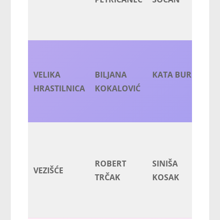
N
VELIKA
BILJANA
KATA BURIĆ
K
HRASTILNICA
KOKALOVIĆ
ROBERT
SINIŠA
VEZIŠĆE
IV
TRČAK
KOSAK