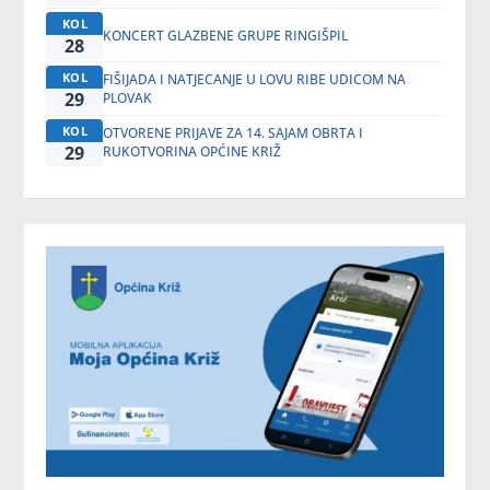
KOL
KONCERT GLAZBENE GRUPE RINGIŠPIL
28
KOL
FIŠIJADA I NATJECANJE U LOVU RIBE UDICOM NA
29
PLOVAK
KOL
OTVORENE PRIJAVE ZA 14. SAJAM OBRTA I
29
RUKOTVORINA OPĆINE KRIŽ