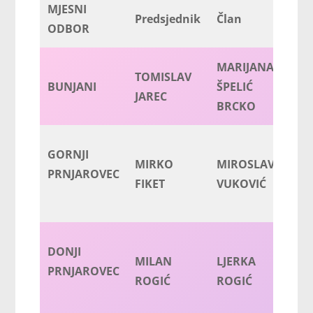
MJESNI
Predsjednik
Član
Čl
ODBOR
MARIJANA
TOMISLAV
BUNJANI
ŠPELIĆ
IV
JAREC
BRCKO
GORNJI
MIRKO
MIROSLAV
D
PRNJAROVEC
FIKET
VUKOVIĆ
PI
DONJI
MILAN
LJERKA
M
PRNJAROVEC
ROGIĆ
ROGIĆ
R