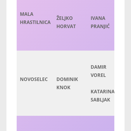
MALA
ŽELJKO
IVANA
Z
HRASTILNICA
HORVAT
PRANJIĆ
P
DAMIR
VOREL
NOVOSELEC
DOMINIK
A
KNOK
TK
KATARINA
SABLJAK