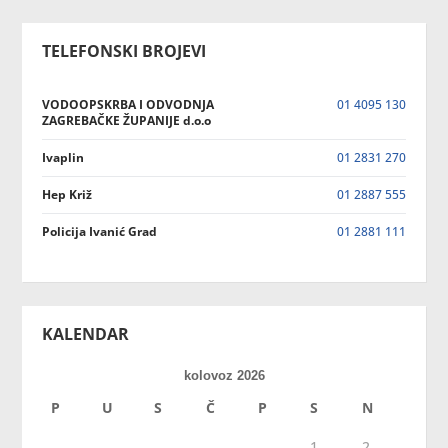
TELEFONSKI BROJEVI
VODOOPSKRBA I ODVODNJA
01 4095 130
ZAGREBAČKE ŽUPANIJE d.o.o
Ivaplin
01 2831 270
Hep Križ
01 2887 555
Policija Ivanić Grad
01 2881 111
KALENDAR
kolovoz 2026
P
U
S
Č
P
S
N
1
2