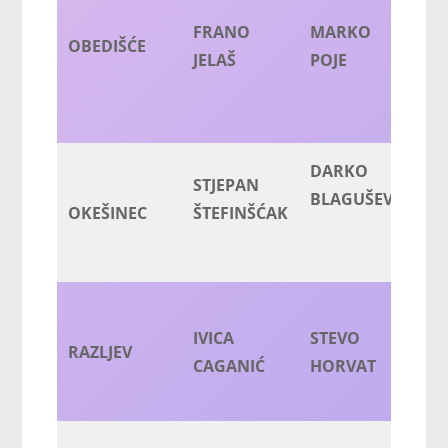
FRANO
MARKO
OBEDIŠĆE
BO
JELAŠ
POJE
DARKO
M
STJEPAN
BLAGUŠEVIĆ
LA
OKEŠINEC
ŠTEFINŠĆAK
IVICA
STEVO
ŽE
RAZLJEV
CAGANIĆ
HORVAT
C