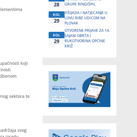
28
GRUPE RINGIŠPIL
 elementima
FIŠIJADA I NATJECANJE U
KOL
LOVU RIBE UDICOM NA
29
PLOVAK
OTVORENE PRIJAVE ZA 14.
KOL
SAJAM OBRTA I
29
RUKOTVORINA OPĆINE
KRIŽ
upačnosti koji
čnosti
ovedbenom
vnog sektora te
sadržaja svog
za izradu,