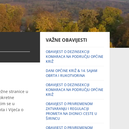
VAŽNE OBAVIJESTI
OBAVIJEST O DEZINSEKCIJI
KOMARACA NA PODRUČJU OPĆINE
KRIŽ
DANI OPĆINE KRIŽ & 14. SAJAM
OBRTA I RUKOTVORINA
OBAVIJEST O DEZINSEKCIJI
KOMARACA NA PODRUČJU OPĆINE
ežne stranice u
KRIŽ
pokretne
jim se u
OBAVIJEST O PRIVREMENOM
ZATVARANJU I REGULACIJI
a i Vijeća o
PROMETA NA DIONICI CESTE U
ŠIRINCU
OBAVIJEST O PRIVREMENOM