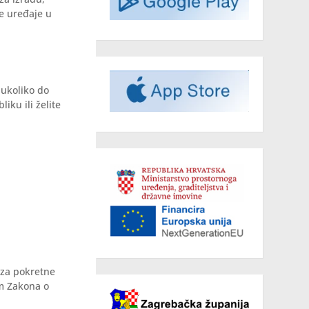
e uređaje u
 ukoliko do
iku ili želite
 za pokretne
om Zakona o