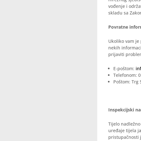
vođenje i održa
skladu sa Zako
Povratne infor
Ukoliko vam je 
nekih informaci
prijaviti probl
E-poštom:
in
Telefonom: 0
Poštom: Trg S
Inspekcijski n
Tijelo nadležno
uređaje tijela 
pristupačnosti 