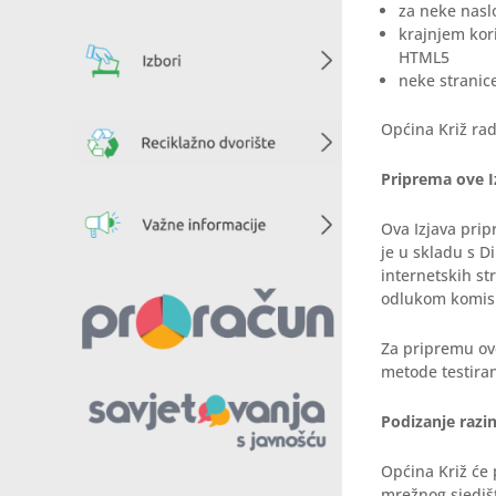
za neke naslo
krajnjem kor
HTML5
neke stranic
Općina Križ ra
Priprema ove I
Ova Izjava prip
je u skladu s D
internetskih st
odlukom komisi
Za pripremu ove
metode testiran
Podizanje razi
Općina Križ će
mrežnog sjediš