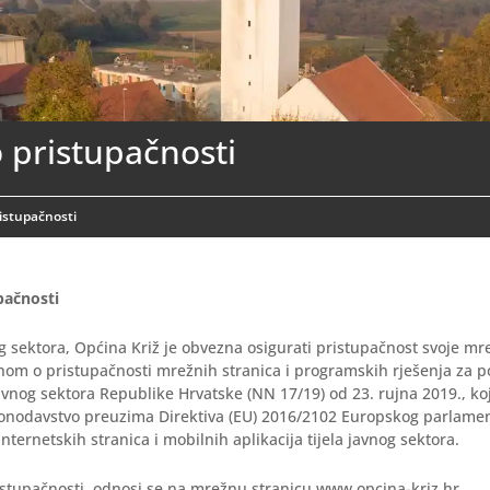
o pristupačnosti
ristupačnosti
pačnosti
og sektora, Općina Križ je obvezna osigurati pristupačnost svoje mr
nom o pristupačnosti mrežnih stranica i programskih rješenja za 
javnog sektora Republike Hrvatske (NN 17/19) od 23. rujna 2019., ko
onodavstvo preuzima Direktiva (EU) 2016/2102 Europskog parlament
nternetskih stranica i mobilnih aplikacija tijela javnog sektora.
ristupačnosti odnosi se na mrežnu stranicu www.opcina-kriz.hr.