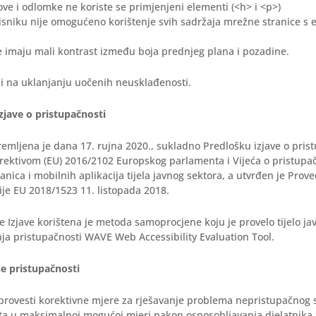
ve i odlomke ne koriste se primjenjeni elementi (<h> i <p>)
isniku nije omogućeno korištenje svih sadržaja mrežne stranice s
e imaju mali kontrast između boja prednjeg plana i pozadine.
di na uklanjanju uočenih neusklađenosti.
zjave o pristupačnosti
remljena je dana 17. rujna 2020., sukladno Predlošku izjave o prist
irektivom (EU) 2016/2102 Europskog parlamenta i Vijeća o pristupa
ranica i mobilnih aplikacija tijela javnog sektora, a utvrđen je Pr
je EU 2018/1523 11. listopada 2018.
 Izjave korištena je metoda samoprocjene koju je provelo tijelo ja
ja pristupačnosti WAVE Web Accessibility Evaluation Tool.
ne pristupačnosti
 provesti korektivne mjere za rješavanje problema nepristupačnog 
ta u maksimalnoj mogućoj mjeri nakon osposobljavanja djelatnika 