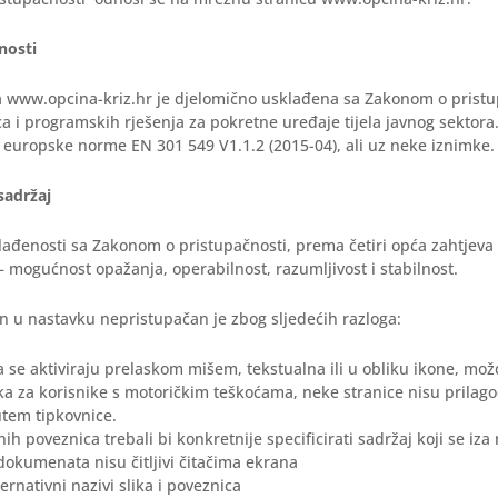
nosti
a www.opcina-kriz.hr je djelomično usklađena sa Zakonom o pristu
a i programskih rješenja za pokretne uređaje tijela javnog sektora
 europske norme EN 301 549 V1.1.2 (2015-04), ali uz neke iznimke.
sadržaj
ađenosti sa Zakonom o pristupačnosti, prema četiri opća zahtjeva
– mogućnost opažanja, operabilnost, razumljivost i stabilnost.
n u nastavku nepristupačan je zbog sljedećih razloga:
a se aktiviraju prelaskom mišem, tekstualna ili u obliku ikone, mož
ika za korisnike s motoričkim teškoćama, neke stranice nisu prilag
utem tipkovnice.
nih poveznica trebali bi konkretnije specificirati sadržaj koji se iza 
dokumenata nisu čitljivi čitačima ekrana
ernativni nazivi slika i poveznica