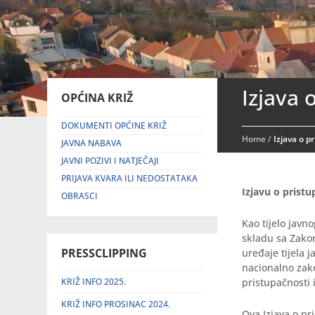
Izjava 
OPĆINA KRIŽ
DOKUMENTI OPĆINE KRIŽ
Home
/
Izjava o p
JAVNA NABAVA
JAVNI POZIVI I NATJEČAJI
PRIJAVA KVARA ILI NEDOSTATAKA
Izjavu o pristu
OBRASCI
Kao tijelo javn
skladu sa Zako
PRESSCLIPPING
uređaje tijela 
nacionalno zak
KRIŽ INFO 2025.
pristupačnosti i
KRIŽ INFO PROSINAC 2024.
Ova Izjava o p