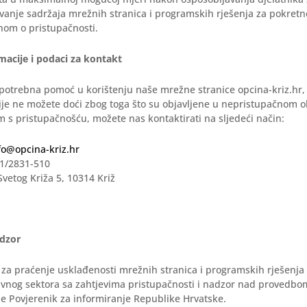
vanje sadržaja mrežnih stranica i programskih rješenja za pokretn
nom o pristupačnosti.
macije i podaci za kontakt
potrebna pomoć u korištenju naše mrežne stranice opcina-kriz.hr,
je ne možete doći zbog toga što su objavljene u nepristupačnom obl
em s pristupačnošću, možete nas kontaktirati na sljedeći način:
fo@opcina-kriz.hr
1/2831-510
vetog Križa 5, 10314 Križ
adzor
 za praćenje usklađenosti mrežnih stranica i programskih rješenja
javnog sektora sa zahtjevima pristupačnosti i nadzor nad provedb
je Povjerenik za informiranje Republike Hrvatske.