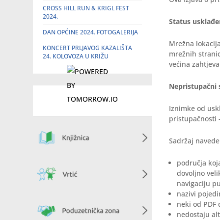
CROSS HILL RUN & KRIGL FEST
2024.
Status usklađe
DAN OPĆINE 2024. FOTOGALERIJA
Mrežna lokacij
KONCERT PRLJAVOG KAZALIŠTA
mrežnih stranic
24. KOLOVOZA U KRIŽU
većina zahtjeva
Nepristupačni 
Iznimke od uskl
pristupačnosti 
Sadržaj navede
područja koj
dovoljno vel
navigaciju p
nazivi pojedi
neki od PDF 
nedostaju alt