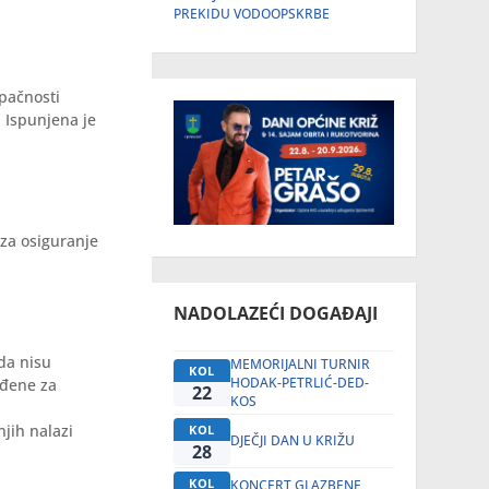
PREKIDU VODOOPSKRBE
pačnosti
. Ispunjena je
 za osiguranje
NADOLAZEĆI DOGAĐAJI
da nisu
MEMORIJALNI TURNIR
KOL
HODAK-PETRLIĆ-DED-
ođene za
22
KOS
njih nalazi
KOL
DJEČJI DAN U KRIŽU
28
KOL
KONCERT GLAZBENE