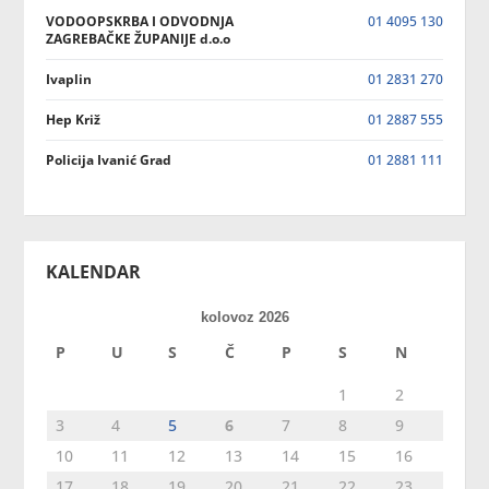
VODOOPSKRBA I ODVODNJA
01 4095 130
ZAGREBAČKE ŽUPANIJE d.o.o
Ivaplin
01 2831 270
Hep Križ
01 2887 555
Policija Ivanić Grad
01 2881 111
KALENDAR
kolovoz 2026
P
U
S
Č
P
S
N
1
2
3
4
5
6
7
8
9
10
11
12
13
14
15
16
17
18
19
20
21
22
23