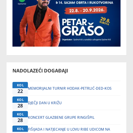
NADOLAZEĆI DOGAĐAJI
KOL
MEMORIJALNI TURNIR HODAK-PETRLIĆ-DED-KOS
22
KOL
DJEČJI DAN U KRIŽU
28
KOL
KONCERT GLAZBENE GRUPE RINGIŠPIL
28
KOL
FIŠIJADA I NATJECANJE U LOVU RIBE UDICOM NA