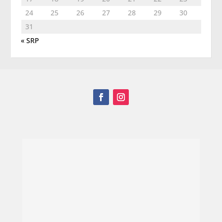
24
25
26
27
28
29
30
31
« SRP