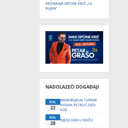
PRIZNANJA OPĆINE KRIŽ „14.
RUJAN“
NADOLAZEĆI DOGAĐAJI
MEMORIJALNI TURNIR
KOL
HODAK-PETRLIĆ-DED-
22
KOS
KOL
DJEČJI DAN U KRIŽU
28