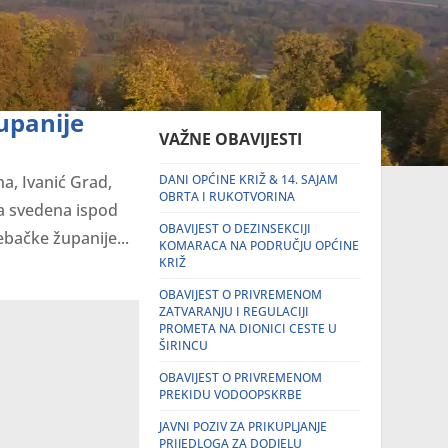
upanije
VAŽNE OBAVIJESTI
a, Ivanić Grad,
DANI OPĆINE KRIŽ & 14. SAJAM
OBRTA I RUKOTVORINA
a svedena ispod
OBAVIJEST O DEZINSEKCIJI
bačke županije...
KOMARACA NA PODRUČJU OPĆINE
KRIŽ
OBAVIJEST O PRIVREMENOM
ZATVARANJU I REGULACIJI
PROMETA NA DIONICI CESTE U
ŠIRINCU
OBAVIJEST O PRIVREMENOM
PREKIDU VODOOPSKRBE
JAVNI POZIV ZA PRIKUPLJANJE
PRIJEDLOGA ZA DODJELU