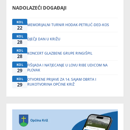
NADOLAZEĆI DOGAĐAJI
KOL
MEMORIJALNI TURNIR HODAK-PETRLIĆ-DED-KOS
22
KOL
DJEČJI DAN U KRIŽU
28
KOL
KONCERT GLAZBENE GRUPE RINGIŠPIL
28
KOL
FIŠIJADA I NATJECANJE U LOVU RIBE UDICOM NA
29
PLOVAK
KOL
OTVORENE PRIJAVE ZA 14. SAJAM OBRTA I
29
RUKOTVORINA OPĆINE KRIŽ