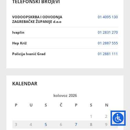
TELEFONSKI BROJEVI
VODOOPSKRBA I ODVODNJA
01 4095 130
ZAGREBAČKE ŽUPANIJE d.o.o
Ivaplin
01 2831 270
Hep Križ
01 2887 555
Policija Ivanić Grad
01 2881 111
KALENDAR
kolovoz 2026
P
U
S
Č
P
S
N
1
2
3
4
5
6
7
8
9