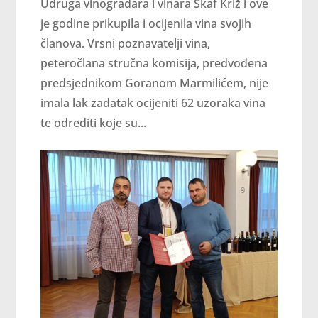
Udruga vinogradara i vinara Škaf Križ i ove
je godine prikupila i ocijenila vina svojih
članova. Vrsni poznavatelji vina,
peteročlana stručna komisija, predvođena
predsjednikom Goranom Marmilićem, nije
imala lak zadatak ocijeniti 62 uzoraka vina
te odrediti koje su...