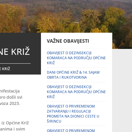
VAŽNE OBAVIJESTI
E KRIŽ
OBAVIJEST O DEZINSEKCIJI
KOMARACA NA PODRUČJU OPĆINE
KRIŽ
 KRIŽ
DANI OPĆINE KRIŽ & 14. SAJAM
OBRTA I RUKOTVORINA
OBAVIJEST O DEZINSEKCIJI
ifestacija
KOMARACA NA PODRUČJU OPĆINE
ro došli svi
KRIŽ
ovoza 2023.
OBAVIJEST O PRIVREMENOM
ZATVARANJU I REGULACIJI
PROMETA NA DIONICI CESTE U
ŠIRINCU
 iz Općine Križ
đanima i svim
OBAVIJEST O PRIVREMENOM