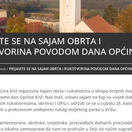
ITE SE NA SAJAM OBRTA I
VORINA POVODOM DANA OPĆIN
stvo
/
PRIJAVITE SE NA SAJAM OBRTA I RUKOTVORINA POVODOM DANA OPĆINE
ćina Križ organizira Sajam obrta i rukotvorina u sklopu brojnih man
vamo dan Općine Križ. Naš mali, urbani sajam na koji su uvijek dob
ojim rukotvorinama, obrtnici i OPG-i, održati će se u subotu 26. kol
ati u prekrasnom ambijentu našeg stoljetnog parka u Križu.
interesirane, obrtnike, umjetnike, proizvođače domaćih proizvoda
ica lokalne samouprave da nam se pridruže u želji da našim sugra