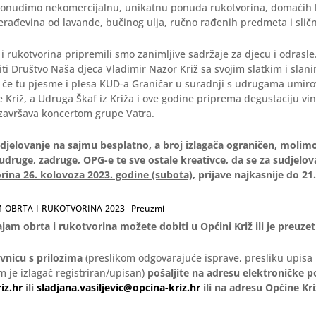
 ponudimo nekomercijalnu, unikatnu ponuda rukotvorina, domaćih 
prerađevina od lavande, bučinog ulja, ručno rađenih predmeta i slič
i rukotvorina pripremili smo zanimljive sadržaje za djecu i odrasl
ti Društvo Naša djeca Vladimir Nazor Križ sa svojim slatkim i slan
i će tu pjesme i plesa KUD-a Graničar u suradnji s udrugama umirov
Križ, a Udruga Škaf iz Križa i ove godine priprema degustaciju vin
 završava koncertom grupe Vatra.
udjelovanje na sajmu besplatno, a broj izlagača ograničen, molim
 udruge, zadruge, OPG-e te sve ostale kreativce, da se za sudjelo
orina 26. kolovoza 2023. godine (subota),
prijave najkasnije do 21
M-OBRTA-I-RUKOTVORINA-2023
Preuzmi
ajam obrta i rukotvorina možete dobiti u Općini Križ ili je preuzeti
avnicu s prilozima
(preslikom odgovarajuće isprave, presliku upisa 
m je izlagač registriran/upisan)
pošaljite na
adresu elektroničke p
iz.hr
ili
sladjana.vasiljevic@opcina-kriz.hr
ili na adresu Općine Kri