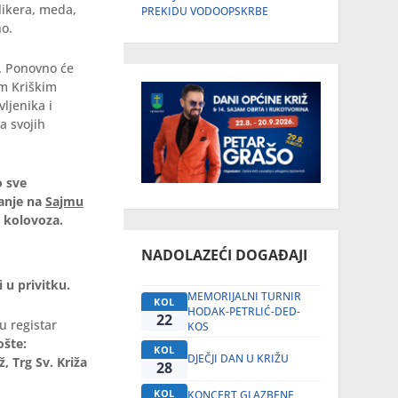
likera, meda,
PREKIDU VODOOPSKRBE
no.
e. Ponovno će
im Kriškim
ljenika i
a svojih
o sve
vanje na
Sajmu
. kolovoza.
NADOLAZEĆI DOGAĐAJI
 u privitku.
MEMORIJALNI TURNIR
KOL
HODAK-PETRLIĆ-DED-
22
u registar
KOS
ošte:
KOL
DJEČJI DAN U KRIŽU
ž, Trg Sv. Križa
28
KOL
KONCERT GLAZBENE