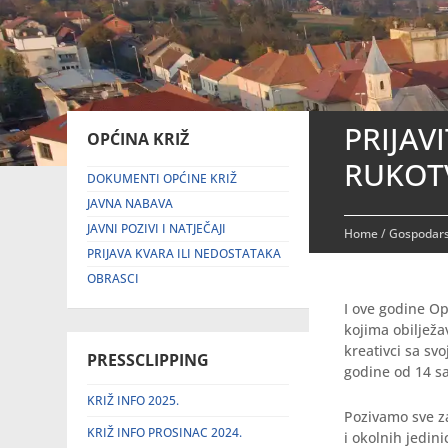
PRIJAV
OPĆINA KRIŽ
RUKOT
DOKUMENTI OPĆINE KRIŽ
JAVNA NABAVA
JAVNI POZIVI I NATJEČAJI
Home
/
Gospodar
PRIJAVA KVARA ILI NEDOSTATAKA
OBRASCI
I ove godine Op
kojima obilježa
kreativci sa sv
PRESSCLIPPING
godine od 14 s
KRIŽ INFO 2025.
Pozivamo sve za
KRIŽ INFO PROSINAC 2024.
i okolnih jedin