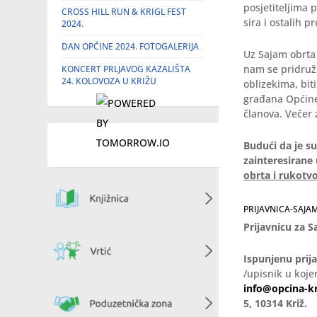
posjetiteljima
CROSS HILL RUN & KRIGL FEST
sira i ostalih 
2024.
DAN OPĆINE 2024. FOTOGALERIJA
Uz Sajam obrta 
nam se pridruži
KONCERT PRLJAVOG KAZALIŠTA
24. KOLOVOZA U KRIŽU
oblizekima, bit
građana Općine 
članova. Večer
Budući da je s
zainteresirane
obrta i rukotv
PRIJAVNICA-SAJA
Prijavnicu za S
Ispunjenu prij
/upisnik u koje
info@opcina-kr
5, 10314 Križ.