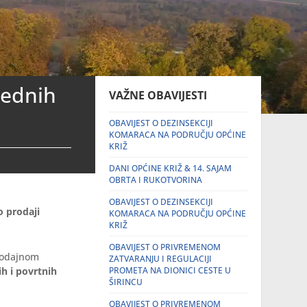
rednih
VAŽNE OBAVIJESTI
OBAVIJEST O DEZINSEKCIJI
KOMARACA NA PODRUČJU OPĆINE
KRIŽ
DANI OPĆINE KRIŽ & 14. SAJAM
OBRTA I RUKOTVORINA
OBAVIJEST O DEZINSEKCIJI
 prodaji
KOMARACA NA PODRUČJU OPĆINE
KRIŽ
OBAVIJEST O PRIVREMENOM
prodajnom
ZATVARANJU I REGULACIJI
h i povrtnih
PROMETA NA DIONICI CESTE U
ŠIRINCU
OBAVIJEST O PRIVREMENOM