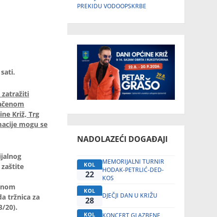
PREKIDU VODOOPSKRBE
sati.
zatražiti
značenom
ne Križ, Trg
macije mogu se
NADOLAZEĆI DOGAĐAJI
ijalnog
MEMORIJALNI TURNIR
KOL
 zaštite
HODAK-PETRLIĆ-DED-
22
KOS
jenom
KOL
DJEČJI DAN U KRIŽU
a tržnica za
28
3/20).
KOL
KONCERT GLAZBENE