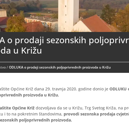
 o prodaji sezonskih poljopriv
da u Križu
stvo
/
ODLUKA o prodaji sezonskih poljoprivrednih proizvoda u Križu
zaštite Općine Križ dana 29. travnja 2020. godine donio je
ODLUKU o
oprivrednih proizvoda u Križu.
zaštite Općine Križ
dozvoljava da se u Križu, Trg Svetog Križa, na 
ku i to na pokretnim štandovima,
provodi sezonska prodaja cvjetni
sezonskih poljoprivrednih proizvoda.