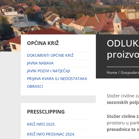
ODLUKA
OPĆINA KRIŽ
proizvo
DOKUMENTI OPĆINE KRIŽ
JAVNA NABAVA
JAVNI POZIVI I NATJEČAJI
Home
/
Gospodar
PRIJAVA KVARA ILI NEDOSTATAKA
OBRASCI
Stožer civilne 
sezonskih polj
PRESSCLIPPING
Stožer civilne 
prostoru u par
KRIŽ INFO 2025.
presadnica te 
KRIŽ INFO PROSINAC 2024.