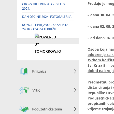
Prodaju je mog
CROSS HILL RUN & KRIGL FEST
2024.
– dana 30. 04. 
DAN OPĆINE 2024. FOTOGALERIJA
KONCERT PRLJAVOG KAZALIŠTA
– dana 02. 05. 
24. KOLOVOZA U KRIŽU
– od dana 04. 0
Osoba koja namj
odobrenje za k
svrhom korište
Sv. Križa 5 ili
dobiti na broj 
Predmetnu prod
distanciranja i
Republike Hrva
Poduzetnička z
propisanih epi
vrijeme trajan