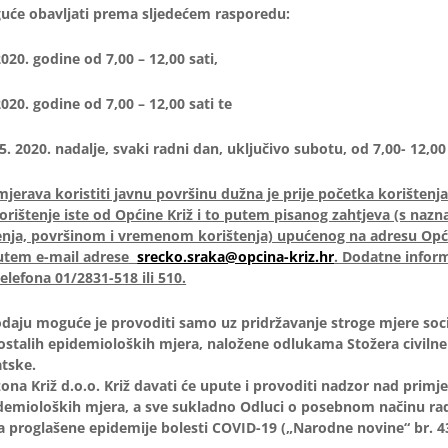
uće obavljati prema sljedećem rasporedu:
2020. godine od 7,00 – 12,00 sati,
2020. godine od 7,00 – 12,00 sati te
5. 2020. nadalje, svaki radni dan, uključivo subotu, od 7,00- 12,00 
erava koristiti javnu površinu dužna je prije početka korištenja 
orištenje iste od Općine Križ i to putem pisanog zahtjeva (s na
nja, površinom i vremenom korištenja) upućenog na adresu Opći
 putem e-mail adrese
srecko.sraka@opcina-kriz.hr
. Dodatne infor
telefona 01/2831-518 ili 510.
aju moguće je provoditi samo uz pridržavanje stroge mjere soc
 ostalih epidemioloških mjera, naložene odlukama Stožera civilne
tske.
ona Križ d.o.o. Križ davati će upute i provoditi nadzor nad prim
demioloških mjera, a sve sukladno Odluci o posebnom načinu rad
ja proglašene epidemije bolesti COVID-19 („Narodne novine“ br. 4