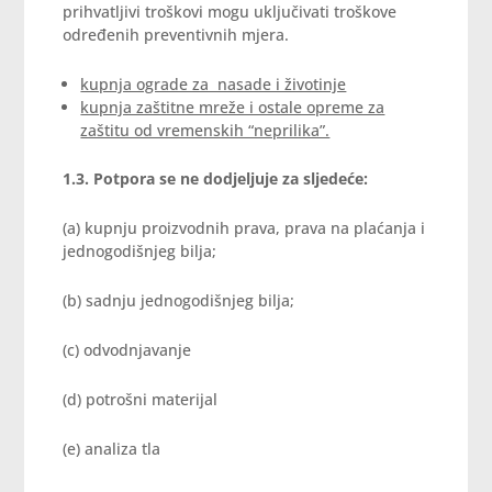
prihvatljivi troškovi mogu uključivati troškove
određenih preventivnih mjera.
kupnja ograde za nasade i životinje
kupnja zaštitne mreže i ostale opreme za
zaštitu od vremenskih “neprilika”.
1.3. Potpora se ne dodjeljuje za sljedeće:
(a) kupnju proizvodnih prava, prava na plaćanja i
jednogodišnjeg bilja;
(b) sadnju jednogodišnjeg bilja;
(c) odvodnjavanje
(d) potrošni materijal
(e) analiza tla