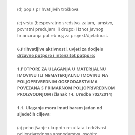
(d) popis prihvatljivih troškova;
(e) vrstu (bespovratno sredstvo, zajam, jamstvo,
povratni predujam ili drugo) i iznos javnog
financiranja potrebnog za projekt/djelatnost.
6.Prihvatljive aktivnosti, uvjeti za dodjelu
državne potpore i intenzitet potpore:
1.POTPORE ZA ULAGANJA U MATERIJALNU
IMOVINU ILI NEMATERIJALNU IMOVINU NA
POLJOPRIVREDNIM GOSPODARSTVIMA
POVEZANA S PRIMARNOM POLJOPRIVREDNOM
PROIZVODNJOM (članak 14. Uredbe 702/2014)
1.1. Ulaganje mora imati barem jedan od
sljedećih ciljeva:
(a) poboljšanje ukupnih rezultata i održivosti
poljoprivrednoga gospodarstva, osobito