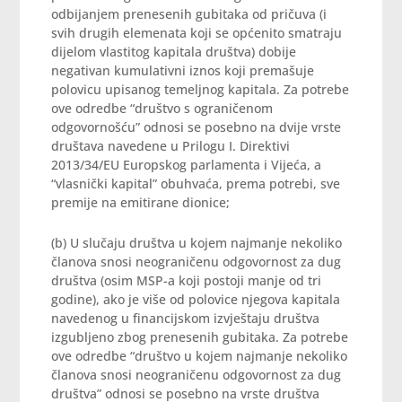
odbijanjem prenesenih gubitaka od pričuva (i
svih drugih elemenata koji se općenito smatraju
dijelom vlastitog kapitala društva) dobije
negativan kumulativni iznos koji premašuje
polovicu upisanog temeljnog kapitala. Za potrebe
ove odredbe “društvo s ograničenom
odgovornošću” odnosi se posebno na dvije vrste
društava navedene u Prilogu I. Direktivi
2013/34/EU Europskog parlamenta i Vijeća, a
“vlasnički kapital” obuhvaća, prema potrebi, sve
premije na emitirane dionice;
(b) U slučaju društva u kojem najmanje nekoliko
članova snosi neograničenu odgovornost za dug
društva (osim MSP-a koji postoji manje od tri
godine), ako je više od polovice njegova kapitala
navedenog u financijskom izvještaju društva
izgubljeno zbog prenesenih gubitaka. Za potrebe
ove odredbe “društvo u kojem najmanje nekoliko
članova snosi neograničenu odgovornost za dug
društva” odnosi se posebno na vrste društva