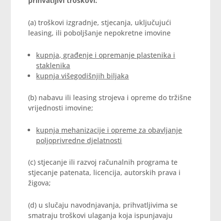
prihvatljivi troškovi:
(a) troškovi izgradnje, stjecanja, uključujući
leasing, ili poboljšanje nepokretne imovine
kupnja, građenje i opremanje plastenika i
staklenika
kupnja višegodišnjih biljaka
(b) nabavu ili leasing strojeva i opreme do tržišne
vrijednosti imovine;
kupnja mehanizacije i opreme za obavljanje
poljoprivredne djelatnosti
(c) stjecanje ili razvoj računalnih programa te
stjecanje patenata, licencija, autorskih prava i
žigova;
(d) u slučaju navodnjavanja, prihvatljivima se
smatraju troškovi ulaganja koja ispunjavaju