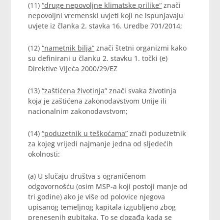
(11)
“druge nepovoljne klimatske prilike“
znači
nepovoljni vremenski uvjeti koji ne ispunjavaju
uvjete iz članka 2. stavka 16. Uredbe 701/2014;
(12)
“nametnik bilja”
znači štetni organizmi kako
su definirani u članku 2. stavku 1. točki (e)
Direktive Vijeća 2000/29/EZ
(13)
“zaštićena životinja”
znači svaka životinja
koja je zaštićena zakonodavstvom Unije ili
nacionalnim zakonodavstvom;
(14)
“poduzetnik u teškoćama”
znači poduzetnik
za kojeg vrijedi najmanje jedna od sljedećih
okolnosti:
(a) U slučaju društva s ograničenom
odgovornošću (osim MSP-a koji postoji manje od
tri godine) ako je više od polovice njegova
upisanog temeljnog kapitala izgubljeno zbog
prenesenih gubitaka. To se događa kada se