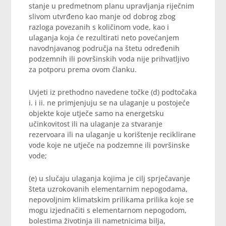
stanje u predmetnom planu upravljanja riječnim
slivom utvrđeno kao manje od dobrog zbog
razloga povezanih s količinom vode, kao i
ulaganja koja će rezultirati neto povećanjem
navodnjavanog područja na štetu određenih
podzemnih ili površinskih voda nije prihvatljivo
za potporu prema ovom članku.
Uvjeti iz prethodno navedene točke (d) podtočaka
i. i ii. ne primjenjuju se na ulaganje u postojeće
objekte koje utječe samo na energetsku
učinkovitost ili na ulaganje za stvaranje
rezervoara ili na ulaganje u korištenje reciklirane
vode koje ne utječe na podzemne ili površinske
vode;
(e) u slučaju ulaganja kojima je cilj sprječavanje
šteta uzrokovanih elementarnim nepogodama,
nepovoljnim klimatskim prilikama prilika koje se
mogu izjednačiti s elementarnom nepogodom,
bolestima životinja ili nametnicima bilja,