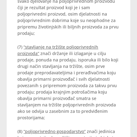
svako djelovanje na poljoprivrednom proizvodu
čiji je rezultat proizvod koji je i sam
poljoprivredni proizvod, osim djelatnosti na
poljoprivrednim dobrima koje su neophodne za
pripremu životinjskih ili biljnih proizvoda za prvu
prodaju;
(7)
“stavljanje na tržište poljoprivrednih
proizvoda”
znači držanje ili izlaganje u cilju
prodaje, ponuda na prodaju, isporuka ili bilo koji
drugi način stavljanja na tržište, osim prve
prodaje preprodavateljima i prerađivačima koju
obavlja primarni proizvođač i svih djelatnosti
povezanih s pripremom proizvoda za takvu prvu
prodaju; prodaja krajnjim potrošačima koju
obavlja primarni proizvođač smatra se
stavljanjem na tržište poljoprivrednih proizvoda
ako se odvija u zasebnim za to predviđenim
prostorijama;
(8)
“poljoprivredno gospodarstvo”
znači jedinica