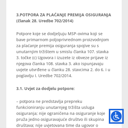
3.
POTPORA ZA PLAĆANJE PREMIJA OSIGURANJA
(članak 28. Uredbe 702/2014)
Potpore koje se dodjeljuju MSP-ovima koji se
bave primarnom poljoprivrednom proizvodnjom
za plaćanje premija osiguranja spojive su s
unutarnjim tržištem u smislu članka 107. stavka
3. točke (c) Ugovora i izuzete iz obveze prijave iz
njegova članka 108. stavka 3. ako ispunjavaju
uvjete utvrđene u članku 28. stavcima 2. do 6. i u
poglavlju I. Uredbe 702/2014.
3.1. Uvjet za dodjelu potpore:
– potpora ne predstavlja prepreku
funkcioniranju unutarnjeg tržišta usluga
osiguranja; nije ograničena na osiguranje koje
pruža jedno osiguravajuće društvo ili skupina
društava; nije uvjetovana time da ugovor o