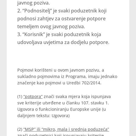
javnog poziva.
“Podnositelj” je svaki poduzetnik koji
podnosi zahtjev za ostvarenje potpore
temeljem ovog javnog poziva.
“Korisnik” je svaki poduzetnik koja
udovoljava uvjetima za dodjelu potpore.
Pojmovi korišteni u ovom javnom pozivu, a
sukladno pojmovima iz Programa, imaju jednako
značenje kao pojmovi u Uredbi 702/2014.
(1)
“potpora”
znači svaka mjera koja ispunjava
sve kriterije utvrđene u članku 107. stavku 1.
Ugovora o funkcioniranju Europske unije (u
daljnjem tekstu: Ugovora)
(2)
“MSP” ili “mikro, mala i srednja poduzeća”
znači poduzetnici koji ispunjavaju kriterije