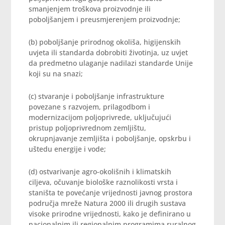
smanjenjem troškova proizvodnje ili
poboljšanjem i preusmjerenjem proizvodnje;
(b) poboljšanje prirodnog okoliša, higijenskih
uvjeta ili standarda dobrobiti životinja, uz uvjet
da predmetno ulaganje nadilazi standarde Unije
koji su na snazi;
(c) stvaranje i poboljšanje infrastrukture
povezane s razvojem, prilagodbom i
modernizacijom poljoprivrede, uključujući
pristup poljoprivrednom zemljištu,
okrupnjavanje zemljišta i poboljšanje, opskrbu i
uštedu energije i vode;
(d) ostvarivanje agro-okolišnih i klimatskih
ciljeva, očuvanje biološke raznolikosti vrsta i
staništa te povećanje vrijednosti javnog prostora
područja mreže Natura 2000 ili drugih sustava
visoke prirodne vrijednosti, kako je definirano u
nacionalnim ili regionalnim programima ruralnog