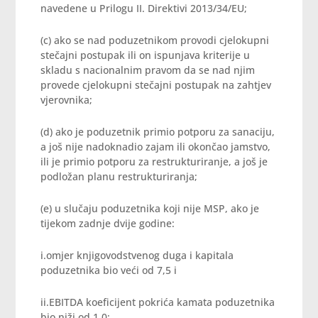
navedene u Prilogu II. Direktivi 2013/34/EU;
(c) ako se nad poduzetnikom provodi cjelokupni
stečajni postupak ili on ispunjava kriterije u
skladu s nacionalnim pravom da se nad njim
provede cjelokupni stečajni postupak na zahtjev
vjerovnika;
(d) ako je poduzetnik primio potporu za sanaciju,
a još nije nadoknadio zajam ili okončao jamstvo,
ili je primio potporu za restrukturiranje, a još je
podložan planu restrukturiranja;
(e) u slučaju poduzetnika koji nije MSP, ako je
tijekom zadnje dvije godine:
i.omjer knjigovodstvenog duga i kapitala
poduzetnika bio veći od 7,5 i
ii.EBITDA koeficijent pokrića kamata poduzetnika
bio niži od 1,0;