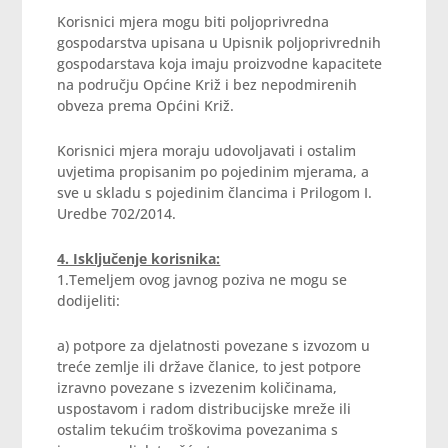
Korisnici mjera mogu biti poljoprivredna
gospodarstva upisana u Upisnik poljoprivrednih
gospodarstava koja imaju proizvodne kapacitete
na području Općine Križ i bez nepodmirenih
obveza prema Općini Križ.
Korisnici mjera moraju udovoljavati i ostalim
uvjetima propisanim po pojedinim mjerama, a
sve u skladu s pojedinim člancima i Prilogom I.
Uredbe 702/2014.
4. Isključenje korisnika:
1.Temeljem ovog javnog poziva ne mogu se
dodijeliti:
a) potpore za djelatnosti povezane s izvozom u
treće zemlje ili države članice, to jest potpore
izravno povezane s izvezenim količinama,
uspostavom i radom distribucijske mreže ili
ostalim tekućim troškovima povezanima s