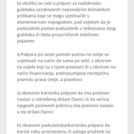
b) ukoliko se radi o potpori za nadoknadu
gubitaka uzrokovanih nepovoljnim klimatskim
prilikama koje se mogu izjednačiti s
elementarnom nepogodom, pod uvjetom da je
poduzetnik postao poduzetnik u teškoćama zbog
gubitaka ili šteta prouzročenih dotičnom
pojavom.
4.Potpora po ovom javnom pozivu ne smije se
uvjetovati na način da sama po sebi, s obzirom
na uvjete koji su s njom povezani ili s obzirom na
način financiranja, podrazumijeva neizbježnu
povredu prava Unije, a posebno:
a) obvezom korisnika potpore da ima poslovni
nastan u određenoj državi članici ili da većina
njegovih poslovnih jedinica ima poslovni nastan
u toj državi članici
b) obvezom poduzetnika/korisnika potpore da
koristi robu proizvedenu ili usluge pružene na