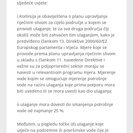
sljedeće uvjete:
i.Komisija je obaviještena o planu upravljanja
riječnim slivom za cijelo područje u kojem se
provodi ulaganje, te za sva druga područja čiji
okoliš može biti zahvaćen tim ulaganjem, kako je
predviđeno člankom 13. Direktive 2000/60/EZ
Europskog parlamenta i Vijeća. Mjere koje se
provode prema planu upravljanja riječnim slivom
u skladu s člankom 11. navedene Direktive i
važne su za poljoprivredni sektor moraju se
navesti u relevantnom programu mjera. Mjerenje
vode kojim se omogućuje mjerenje potrošnje
vode na razini ulaganja koje prima potporu mora
biti uvedeno ili se mora uvesti kao dio ulaganja;
ii.ulaganje mora dovesti do smanjenja potrošnje
vode od najmanje 25 %;
Međutim, u pogledu točke (d) ulaganje koje
utječe na podzemne ili površinske vode čije je