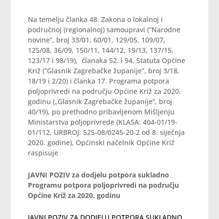
Na temelju članka 48. Zakona o lokalnoj i
područnoj (regionalnoj) samoupravi (“Narodne
novine”, broj 33/01, 60/01, 129/05, 109/07,
125/08, 36/09, 150/11, 144/12, 19/13, 137/15,
123/17 i 98/19), članaka 52. i 94. Statuta Općine
Križ (“Glasnik Zagrebačke županije”, broj 3/18,
18/19 i 2/20) i članka 17. Programa potpora
poljoprivredi na području Općine Križ za 2020.
godinu („Glasnik Zagrebačke županije“, broj
40/19), po prethodno pribavljenom Mišljenju
Ministarstva poljoprivrede (KLASA: 404-01/19-
01/112, URBROJ: 525-08/0245-20-2 od 8. siječnja
2020. godine), Općinski načelnik Općine Križ
raspisuje
JAVNI POZIV za dodjelu potpora sukladno
Programu potpora poljoprivredi na području
Općine Križ za 2020. godinu
JAVNI POZIV ZA DODJELU POTPORA SUKLADNO