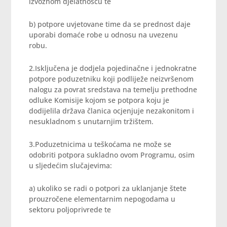
izvoznom djelatnošću te
b) potpore uvjetovane time da se prednost daje
uporabi domaće robe u odnosu na uvezenu
robu.
2.Isključena je dodjela pojedinačne i jednokratne
potpore poduzetniku koji podliježe neizvršenom
nalogu za povrat sredstava na temelju prethodne
odluke Komisije kojom se potpora koju je
dodijelila država članica ocjenjuje nezakonitom i
nesukladnom s unutarnjim tržištem.
3.Poduzetnicima u teškoćama ne može se
odobriti potpora sukladno ovom Programu, osim
u sljedećim slučajevima:
a) ukoliko se radi o potpori za uklanjanje štete
prouzročene elementarnim nepogodama u
sektoru poljoprivrede te