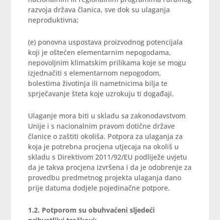
razvoja država članica, sve dok su ulaganja
neproduktivna;
(e) ponovna uspostava proizvodnog potencijala
koji je oštećen elementarnim nepogodama,
nepovoljnim klimatskim prilikama koje se mogu
izjednačiti s elementarnom nepogodom,
bolestima životinja ili nametnicima bilja te
sprječavanje šteta koje uzrokuju ti događaji.
Ulaganje mora biti u skladu sa zakonodavstvom
Unije i s nacionalnim pravom dotične države
članice o zaštiti okoliša. Potpora za ulaganja za
koja je potrebna procjena utjecaja na okoliš u
skladu s Direktivom 2011/92/EU podliježe uvjetu
da je takva procjena izvršena i da je odobrenje za
provedbu predmetnog projekta ulaganja dano
prije datuma dodjele pojedinačne potpore.
1.2. Potporom su obuhvaćeni sljedeći