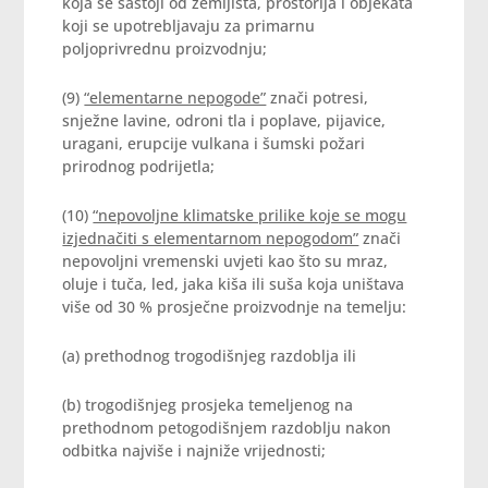
koja se sastoji od zemljišta, prostorija i objekata
koji se upotrebljavaju za primarnu
poljoprivrednu proizvodnju;
(9)
“elementarne nepogode”
znači potresi,
snježne lavine, odroni tla i poplave, pijavice,
uragani, erupcije vulkana i šumski požari
prirodnog podrijetla;
(10)
“nepovoljne klimatske prilike koje se mogu
izjednačiti s elementarnom nepogodom”
znači
nepovoljni vremenski uvjeti kao što su mraz,
oluje i tuča, led, jaka kiša ili suša koja uništava
više od 30 % prosječne proizvodnje na temelju:
(a) prethodnog trogodišnjeg razdoblja ili
(b) trogodišnjeg prosjeka temeljenog na
prethodnom petogodišnjem razdoblju nakon
odbitka najviše i najniže vrijednosti;