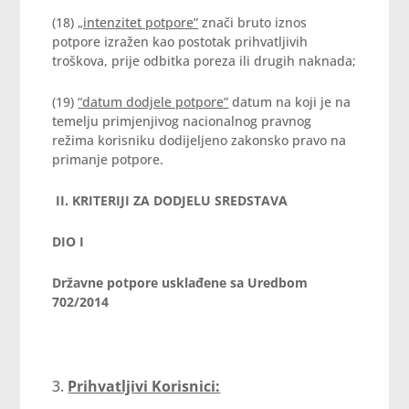
(18)
„intenzitet potpore”
znači bruto iznos
potpore izražen kao postotak prihvatljivih
troškova, prije odbitka poreza ili drugih naknada;
(19)
“datum dodjele potpore”
datum na koji je na
temelju primjenjivog nacionalnog pravnog
režima korisniku dodijeljeno zakonsko pravo na
primanje potpore.
II. K
RITERIJI ZA DODJELU SREDSTAVA
DIO I
Državne potpore usklađene sa Uredbom
702/2014
Prihvatljivi Korisnici: