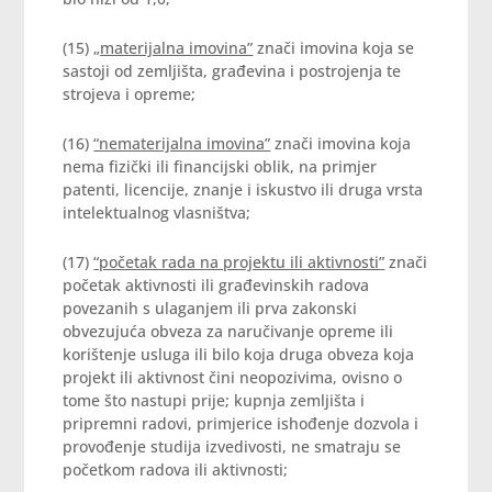
(15)
„materijalna imovina”
znači imovina koja se
sastoji od zemljišta, građevina i postrojenja te
strojeva i opreme;
(16)
“nematerijalna imovina”
znači imovina koja
nema fizički ili financijski oblik, na primjer
patenti, licencije, znanje i iskustvo ili druga vrsta
intelektualnog vlasništva;
(17)
“početak rada na projektu ili aktivnosti”
znači
početak aktivnosti ili građevinskih radova
povezanih s ulaganjem ili prva zakonski
obvezujuća obveza za naručivanje opreme ili
korištenje usluga ili bilo koja druga obveza koja
projekt ili aktivnost čini neopozivima, ovisno o
tome što nastupi prije; kupnja zemljišta i
pripremni radovi, primjerice ishođenje dozvola i
provođenje studija izvedivosti, ne smatraju se
početkom radova ili aktivnosti;