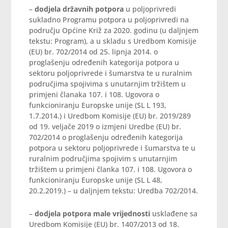
–
dodjela državnih potpora
u poljoprivredi
sukladno Programu potpora u poljoprivredi na
području Općine Križ za 2020. godinu (u daljnjem
tekstu: Program), a u skladu s Uredbom Komisije
(EU) br. 702/2014 od 25. lipnja 2014. o
proglašenju određenih kategorija potpora u
sektoru poljoprivrede i šumarstva te u ruralnim
područjima spojivima s unutarnjim tržištem u
primjeni članaka 107. i 108. Ugovora o
funkcioniranju Europske unije (SL L 193,
1.7.2014.) i Uredbom Komisije (EU) br. 2019/289
od 19. veljače 2019 o izmjeni Uredbe (EU) br.
702/2014 o proglašenju određenih kategorija
potpora u sektoru poljoprivrede i šumarstva te u
ruralnim područjima spojivim s unutarnjim
tržištem u primjeni članka 107. i 108. Ugovora o
funkcioniranju Europske unije (SL L 48,
20.2.2019.) – u daljnjem tekstu: Uredba 702/2014.
–
dodjela potpora male vrijednosti
usklađene sa
Uredbom Komisije (EU) br. 1407/2013 od 18.