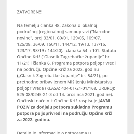
ZATVOREN!!!
Na temelju članka 48. Zakona o lokalnoj i
područnoj (regionalnoj) samoupravi (“Narodne
novine”, broj 33/01, 60/01, 129/05, 109/07,
125/08, 36/09, 150/11, 144/12, 19/13, 137/15,
123/17, 98/19 i 144/20), članaka 54. i 101. Statuta
Općine Križ (“Glasnik Zagrebačke županije” br.
11/21) i članka 6. Programa potpora poljoprivredi
na području Općine Križ za 2022. godinu
(„Glasnik Zagrebačke županije“ br. 54/21), po
prethodno pribavljenom Mišljenju Ministarstva
poljoprivrede (KLASA: 404-01/21-01/168, URBROJ:
525-08/0245-21-3 od 14. prosinca 2021. godine),
Općinski načelnik Općine Križ raspisuje
JAVNI
POZIV za dodjelu potpora sukladno Programu
potpora poljoprivredi na području Općine Križ
za 2022. godinu.
Detaljnije informacije o potporama u