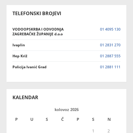
TELEFONSKI BROJEVI
VODOOPSKRBA I ODVODNJA
01 4095 130
ZAGREBAČKE ŽUPANIJE d.o.o
Ivaplin
01 2831 270
Hep Križ
01 2887 555
Policija Ivanić Grad
01 2881 111
KALENDAR
kolovoz 2026
P
U
S
Č
P
S
N
1
2