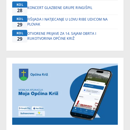
KOL
KONCERT GLAZBENE GRUPE RINGIŠPIL
28
KOL
FIŠIJADA I NATJECANJE U LOVU RIBE UDICOM NA
29
PLOVAK
KOL
OTVORENE PRIJAVE ZA 14. SAJAM OBRTA I
29
RUKOTVORINA OPĆINE KRIŽ