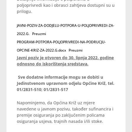
poljoprivredi kao i obrasci zahtjeva dostupni su u
prilogu.
JAVNI-POZIV-ZA-DODJELU-POTPORA-U-POLJOPRIVREDI-ZA-
2022.G.
Preuzmi
PROGRAM-POTPORA-POLJOPRIVREDI-NA-PODRUCJU-
OPCINE-KRIZ-ZA-2022.G.docx
Preuzmi
Javni poziv je otvoren do 30. lipnja 2022. godine
odnosno do iskorištenja sredstava.
Sve dodatne informacije mogu se dobiti u
Jedinstvenom upravnom odjelu Općine Križ, tel.
01/2831-510; 01/2831-517
Napominjemo, da Općina Križ uz mjere
navedene u javnom pozivu, također sufinancira i
premije osiguranja po zaključenim policama
osiguranja usjeva, trajnih nasada i/ili stoke.