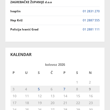
ZAGREBAČKE ŽUPANIJE d.o.o
Ivaplin
01 2831 270
Hep Križ
01 2887 555
Policija Ivanić Grad
01 2881 111
KALENDAR
kolovoz 2026
P
U
S
Č
P
S
N
1
2
3
4
5
6
7
8
9
10
11
12
13
14
15
16
17
18
19
20
21
22
23
24
25
26
27
28
29
30