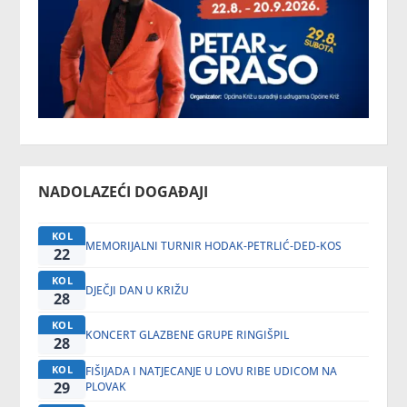
NADOLAZEĆI DOGAĐAJI
KOL
MEMORIJALNI TURNIR HODAK-PETRLIĆ-DED-KOS
22
KOL
DJEČJI DAN U KRIŽU
28
KOL
KONCERT GLAZBENE GRUPE RINGIŠPIL
28
KOL
FIŠIJADA I NATJECANJE U LOVU RIBE UDICOM NA
29
PLOVAK