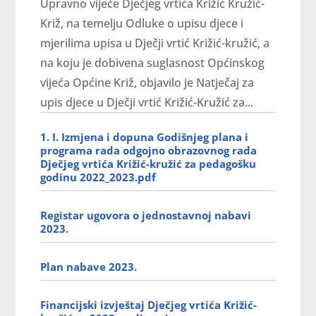
Upravno vijeće Dječjeg vrtića Križić Kružić-
Križ, na temelju Odluke o upisu djece i
mjerilima upisa u Dječji vrtić Križić-kružić, a
na koju je dobivena suglasnost Općinskog
vijeća Općine Križ, objavilo je Natječaj za
upis djece u Dječji vrtić Križić-Kružić za...
1. I. Izmjena i dopuna Godišnjeg plana i
programa rada odgojno obrazovnog rada
Dječjeg vrtića Križić-kružić za pedagošku
godinu 2022_2023.pdf
Registar ugovora o jednostavnoj nabavi
2023.
Plan nabave 2023.
Financijski izvještaj Dječjeg vrtića Križić-