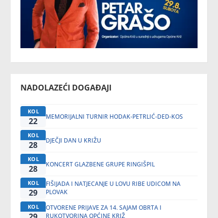
NADOLAZEĆI DOGAĐAJI
KOL
MEMORIJALNI TURNIR HODAK-PETRLIĆ-DED-KOS
22
KOL
DJEČJI DAN U KRIŽU
28
KOL
KONCERT GLAZBENE GRUPE RINGIŠPIL
28
KOL
FIŠIJADA I NATJECANJE U LOVU RIBE UDICOM NA
29
PLOVAK
KOL
OTVORENE PRIJAVE ZA 14. SAJAM OBRTA I
29
RUKOTVORINA OPĆINE KRIŽ