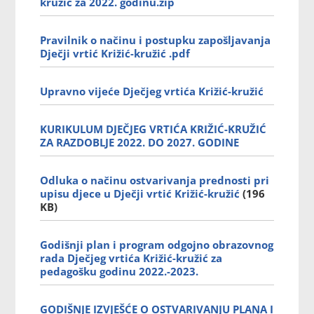
kružić za 2022. godinu.zip
Pravilnik o načinu i postupku zapošljavanja
Dječji vrtić Križić-kružić .pdf
Upravno vijeće Dječjeg vrtića Križić-kružić
KURIKULUM DJEČJEG VRTIĆA KRIŽIĆ-KRUŽIĆ
ZA RAZDOBLJE 2022. DO 2027. GODINE
Odluka o načinu ostvarivanja prednosti pri
upisu djece u Dječji vrtić Križić-kružić
(196
KB)
Godišnji plan i program odgojno obrazovnog
rada Dječjeg vrtića Križić-kružić za
pedagošku godinu 2022.-2023.
GODIŠNJE IZVJEŠĆE O OSTVARIVANJU PLANA I