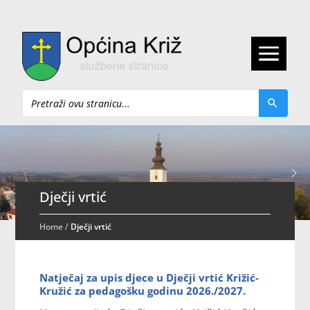
Pretraži
Dječji vrtić
Home
/
Dječji vrtić
Natječaj za upis djece u Dječji vrtić Križić-
Kružić za pedagošku godinu 2026./2027.