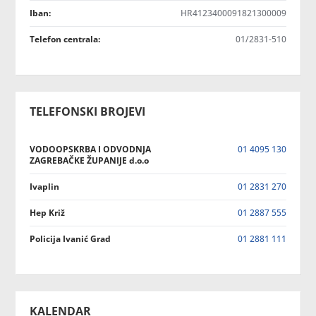
Iban:
HR4123400091821300009
Telefon centrala:
01/2831-510
TELEFONSKI BROJEVI
VODOOPSKRBA I ODVODNJA
01 4095 130
ZAGREBAČKE ŽUPANIJE d.o.o
Ivaplin
01 2831 270
Hep Križ
01 2887 555
Policija Ivanić Grad
01 2881 111
KALENDAR