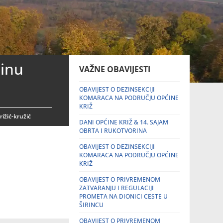
činu
VAŽNE OBAVIJESTI
OBAVIJEST O DEZINSEKCIJI
KOMARACA NA PODRUČJU OPĆINE
KRIŽ
rižić-kružić
DANI OPĆINE KRIŽ & 14. SAJAM
OBRTA I RUKOTVORINA
OBAVIJEST O DEZINSEKCIJI
KOMARACA NA PODRUČJU OPĆINE
KRIŽ
OBAVIJEST O PRIVREMENOM
ZATVARANJU I REGULACIJI
PROMETA NA DIONICI CESTE U
ŠIRINCU
OBAVIJEST O PRIVREMENOM