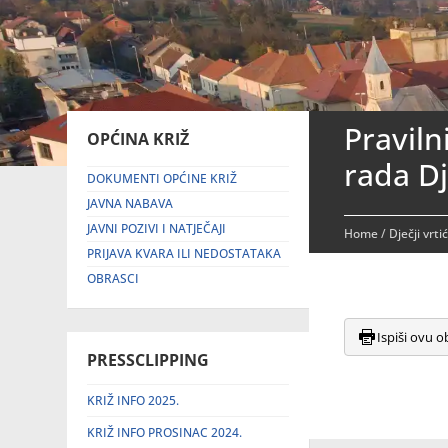
Praviln
OPĆINA KRIŽ
rada Dj
DOKUMENTI OPĆINE KRIŽ
JAVNA NABAVA
JAVNI POZIVI I NATJEČAJI
Home
/
Dječji vrti
PRIJAVA KVARA ILI NEDOSTATAKA
OBRASCI
Ispiši ovu o
PRESSCLIPPING
KRIŽ INFO 2025.
KRIŽ INFO PROSINAC 2024.