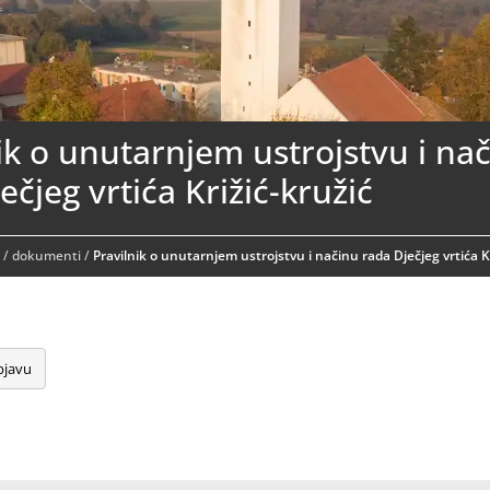
ik o unutarnjem ustrojstvu i na
ečjeg vrtića Križić-kružić
ć
/
dokumenti
/
Pravilnik o unutarnjem ustrojstvu i načinu rada Dječjeg vrtića K
bjavu