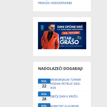
PREKIDU VODOOPSKRBE
NADOLAZEĆI DOGAĐAJI
MEMORIJALNI TURNIR
KOL
HODAK-PETRLIĆ-DED-
22
KOS
KOL
DJEČJI DAN U KRIŽU
28
KOL
KONCERT GLAZBENE