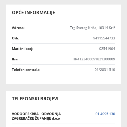
OPĆE INFORMACIJE
Adresa:
Trg Svetog Križa, 10314 Križ
Oib:
94115544733
Matični broj:
02541904
Iban:
HR4123400091821300009
Telefon centrala:
01/2831-510
TELEFONSKI BROJEVI
VODOOPSKRBA I ODVODNJA
01 4095 130
ZAGREBAČKE ŽUPANIJE d.o.o