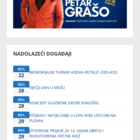
NADOLAZEĆI DOGAĐAJI
KOL
MEMORIJALNI TURNIR HODAK-PETRLIĆ-DED-KOS
22
KOL
DJEČJI DAN U KRIŽU
28
KOL
KONCERT GLAZBENE GRUPE RINGIŠPIL
28
KOL
FIŠIJADA I NATJECANJE U LOVU RIBE UDICOM NA
29
PLOVAK
KOL
OTVORENE PRIJAVE ZA 14. SAJAM OBRTA I
29
RUKOTVORINA OPĆINE KRIŽ