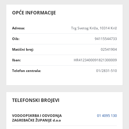
OPĆE INFORMACIJE
Adresa:
Trg Svetog Križa, 10314 Križ
Oib:
94115544733
Matični broj:
02541904
Iban:
HR4123400091821300009
Telefon centrala:
01/2831-510
TELEFONSKI BROJEVI
VODOOPSKRBA I ODVODNJA
01 4095 130
ZAGREBAČKE ŽUPANIJE d.o.o