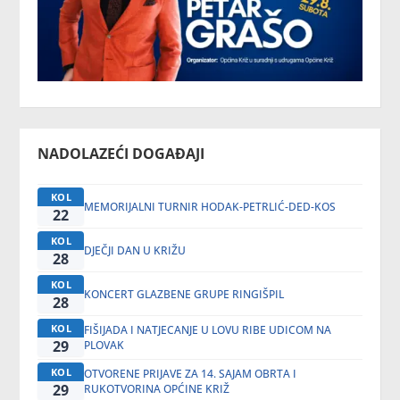
NADOLAZEĆI DOGAĐAJI
KOL
MEMORIJALNI TURNIR HODAK-PETRLIĆ-DED-KOS
22
KOL
DJEČJI DAN U KRIŽU
28
KOL
KONCERT GLAZBENE GRUPE RINGIŠPIL
28
KOL
FIŠIJADA I NATJECANJE U LOVU RIBE UDICOM NA
29
PLOVAK
KOL
OTVORENE PRIJAVE ZA 14. SAJAM OBRTA I
29
RUKOTVORINA OPĆINE KRIŽ