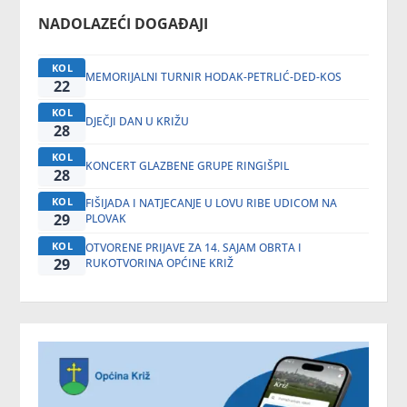
NADOLAZEĆI DOGAĐAJI
KOL
MEMORIJALNI TURNIR HODAK-PETRLIĆ-DED-KOS
22
KOL
DJEČJI DAN U KRIŽU
28
KOL
KONCERT GLAZBENE GRUPE RINGIŠPIL
28
KOL
FIŠIJADA I NATJECANJE U LOVU RIBE UDICOM NA
29
PLOVAK
KOL
OTVORENE PRIJAVE ZA 14. SAJAM OBRTA I
29
RUKOTVORINA OPĆINE KRIŽ