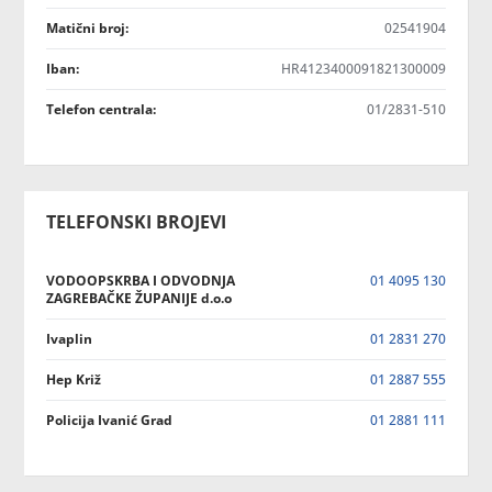
Matični broj:
02541904
Iban:
HR4123400091821300009
Telefon centrala:
01/2831-510
TELEFONSKI BROJEVI
VODOOPSKRBA I ODVODNJA
01 4095 130
ZAGREBAČKE ŽUPANIJE d.o.o
Ivaplin
01 2831 270
Hep Križ
01 2887 555
Policija Ivanić Grad
01 2881 111