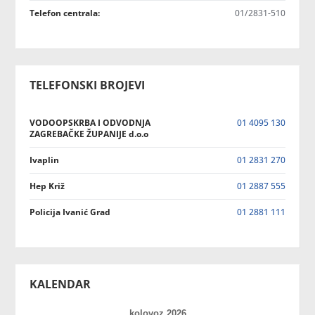
Telefon centrala:
01/2831-510
TELEFONSKI BROJEVI
VODOOPSKRBA I ODVODNJA
01 4095 130
ZAGREBAČKE ŽUPANIJE d.o.o
Ivaplin
01 2831 270
Hep Križ
01 2887 555
Policija Ivanić Grad
01 2881 111
KALENDAR
kolovoz 2026