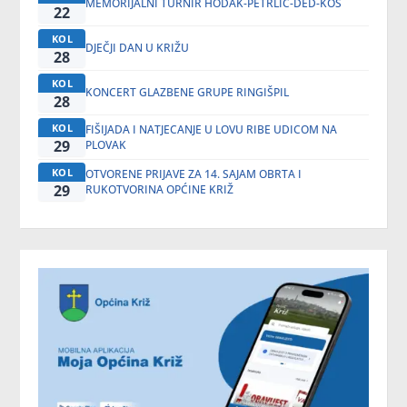
MEMORIJALNI TURNIR HODAK-PETRLIĆ-DED-KOS
22
KOL
DJEČJI DAN U KRIŽU
28
KOL
KONCERT GLAZBENE GRUPE RINGIŠPIL
28
KOL
FIŠIJADA I NATJECANJE U LOVU RIBE UDICOM NA
29
PLOVAK
KOL
OTVORENE PRIJAVE ZA 14. SAJAM OBRTA I
29
RUKOTVORINA OPĆINE KRIŽ