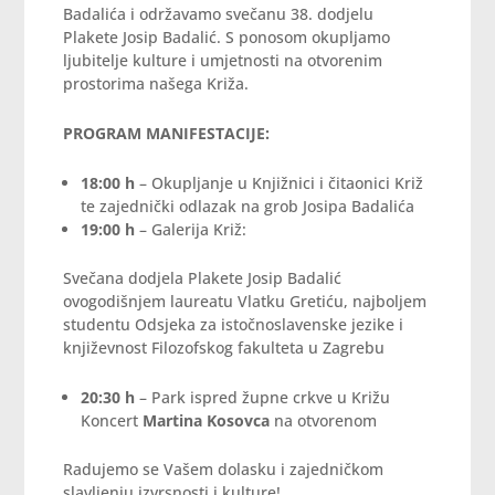
Badalića i održavamo svečanu 38. dodjelu
Plakete Josip Badalić. S ponosom okupljamo
ljubitelje kulture i umjetnosti na otvorenim
prostorima našega Križa.
PROGRAM MANIFESTACIJE:
18:00 h
– Okupljanje u Knjižnici i čitaonici Križ
te zajednički odlazak na grob Josipa Badalića
19:00 h
– Galerija Križ:
Svečana dodjela Plakete Josip Badalić
ovogodišnjem laureatu Vlatku Gretiću, najboljem
studentu Odsjeka za istočnoslavenske jezike i
književnost Filozofskog fakulteta u Zagrebu
20:30 h
– Park ispred župne crkve u Križu
Koncert
Martina Kosovca
na otvorenom
Radujemo se Vašem dolasku i zajedničkom
slavljenju izvrsnosti i kulture!