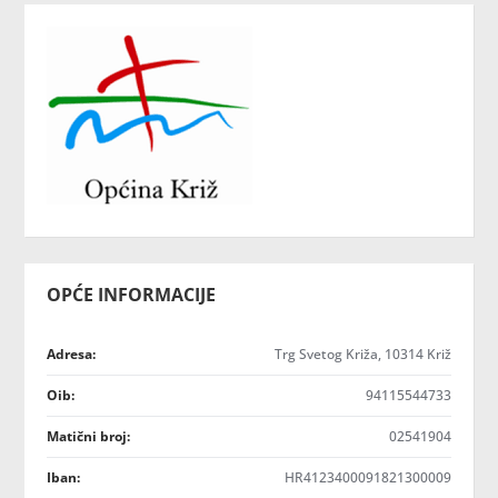
OPĆE INFORMACIJE
Adresa:
Trg Svetog Križa, 10314 Križ
Oib:
94115544733
Matični broj:
02541904
Iban:
HR4123400091821300009