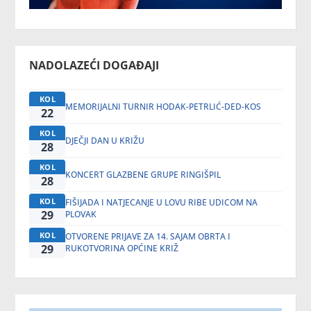
NADOLAZEĆI DOGAĐAJI
KOL
MEMORIJALNI TURNIR HODAK-PETRLIĆ-DED-KOS
22
KOL
DJEČJI DAN U KRIŽU
28
KOL
KONCERT GLAZBENE GRUPE RINGIŠPIL
28
KOL
FIŠIJADA I NATJECANJE U LOVU RIBE UDICOM NA
29
PLOVAK
KOL
OTVORENE PRIJAVE ZA 14. SAJAM OBRTA I
29
RUKOTVORINA OPĆINE KRIŽ