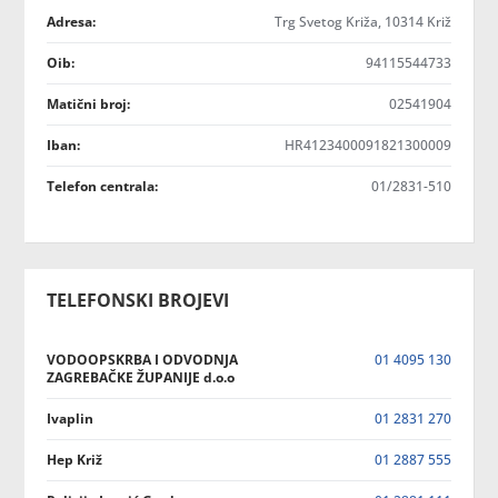
Adresa:
Trg Svetog Križa, 10314 Križ
Oib:
94115544733
Matični broj:
02541904
Iban:
HR4123400091821300009
Telefon centrala:
01/2831-510
TELEFONSKI BROJEVI
VODOOPSKRBA I ODVODNJA
01 4095 130
ZAGREBAČKE ŽUPANIJE d.o.o
Ivaplin
01 2831 270
Hep Križ
01 2887 555