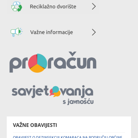
VAŽNE OBAVIJESTI
OBAVIJEST O DEZINSEKCIJI KOMARACA NA PODRUČJU OPĆINE