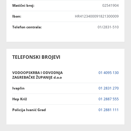
Matični broj:
02541904
Iban:
HR4123400091821300009
Telefon centrala:
01/2831-510
TELEFONSKI BROJEVI
VODOOPSKRBA I ODVODNJA
01 4095 130
ZAGREBAČKE ŽUPANIJE d.o.o
Ivaplin
01 2831 270
Hep Križ
01 2887 555
Policija Ivanić Grad
01 2881 111