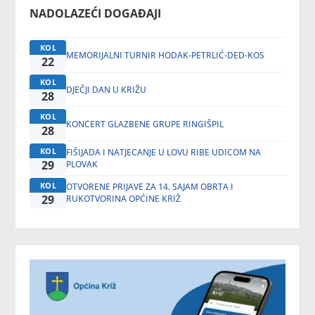
NADOLAZEĆI DOGAĐAJI
KOL
MEMORIJALNI TURNIR HODAK-PETRLIĆ-DED-KOS
22
KOL
DJEČJI DAN U KRIŽU
28
KOL
KONCERT GLAZBENE GRUPE RINGIŠPIL
28
KOL
FIŠIJADA I NATJECANJE U LOVU RIBE UDICOM NA
29
PLOVAK
KOL
OTVORENE PRIJAVE ZA 14. SAJAM OBRTA I
29
RUKOTVORINA OPĆINE KRIŽ