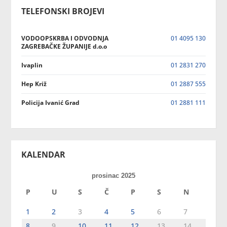
TELEFONSKI BROJEVI
VODOOPSKRBA I ODVODNJA
01 4095 130
ZAGREBAČKE ŽUPANIJE d.o.o
Ivaplin
01 2831 270
Hep Križ
01 2887 555
Policija Ivanić Grad
01 2881 111
KALENDAR
prosinac 2025
P
U
S
Č
P
S
N
1
2
3
4
5
6
7
8
9
10
11
12
13
14