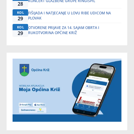
KONCERT GLAZBENE GRUPE RINGIŠPIL
28
KOL
FIŠIJADA I NATJECANJE U LOVU RIBE UDICOM NA
29
PLOVAK
KOL
OTVORENE PRIJAVE ZA 14. SAJAM OBRTA I
29
RUKOTVORINA OPĆINE KRIŽ