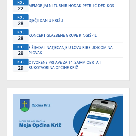
KOL
MEMORIJALNI TURNIR HODAK-PETRLIĆ-DED-KOS
22
KOL
DJEČJI DAN U KRIŽU
28
KOL
KONCERT GLAZBENE GRUPE RINGIŠPIL
28
KOL
FIŠIJADA I NATJECANJE U LOVU RIBE UDICOM NA
29
PLOVAK
KOL
OTVORENE PRIJAVE ZA 14. SAJAM OBRTA I
29
RUKOTVORINA OPĆINE KRIŽ