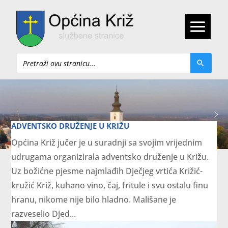
Pretraži
ADVENTSKO DRUŽENJE U KRIŽU
Općina Križ jučer je u suradnji sa svojim vrijednim
udrugama organizirala adventsko druženje u Križu.
Uz božićne pjesme najmlađih Dječjeg vrtića Križić-
kružić Križ, kuhano vino, čaj, fritule i svu ostalu finu
hranu, nikome nije bilo hladno. Mališane je
razveselio Djed...