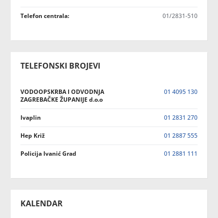
Telefon centrala:
01/2831-510
TELEFONSKI BROJEVI
VODOOPSKRBA I ODVODNJA
01 4095 130
ZAGREBAČKE ŽUPANIJE d.o.o
Ivaplin
01 2831 270
Hep Križ
01 2887 555
Policija Ivanić Grad
01 2881 111
KALENDAR