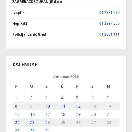
ZAGREBAČKE ŽUPANIJE d.o.o
Ivaplin
01 2831 270
Hep Križ
01 2887 555
Policija Ivanić Grad
01 2881 111
KALENDAR
prosinac 2025
P
U
S
Č
P
S
N
1
2
3
4
5
6
7
8
9
10
11
12
13
14
15
16
17
18
19
20
21
22
23
24
25
26
27
28
29
30
31