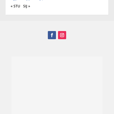
« STU
SIJ »