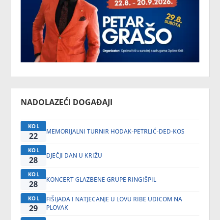
NADOLAZEĆI DOGAĐAJI
KOL
MEMORIJALNI TURNIR HODAK-PETRLIĆ-DED-KOS
22
KOL
DJEČJI DAN U KRIŽU
28
KOL
KONCERT GLAZBENE GRUPE RINGIŠPIL
28
KOL
FIŠIJADA I NATJECANJE U LOVU RIBE UDICOM NA
29
PLOVAK