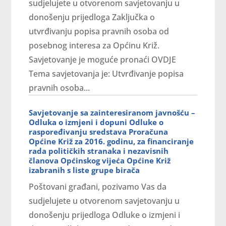
sudjelujete u otvorenom savjetovanju u
donošenju prijedloga Zaključka o
utvrđivanju popisa pravnih osoba od
posebnog interesa za Općinu Križ.
Savjetovanje je moguće pronaći OVDJE
Tema savjetovanja je: Utvrđivanje popisa
pravnih osoba...
Savjetovanje sa zainteresiranom javnošću –
Odluka o izmjeni i dopuni Odluke o
raspoređivanju sredstava Proračuna
Općine Križ za 2016. godinu, za financiranje
rada političkih stranaka i nezavisnih
članova Općinskog vijeća Općine Križ
izabranih s liste grupe birača
Poštovani građani, pozivamo Vas da
sudjelujete u otvorenom savjetovanju u
donošenju prijedloga Odluke o izmjeni i