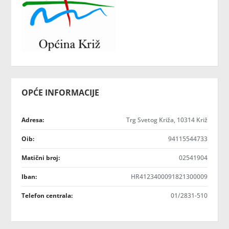
OPĆE INFORMACIJE
Adresa:
Trg Svetog Križa, 10314 Križ
Oib:
94115544733
Matični broj:
02541904
Iban:
HR4123400091821300009
Telefon centrala:
01/2831-510