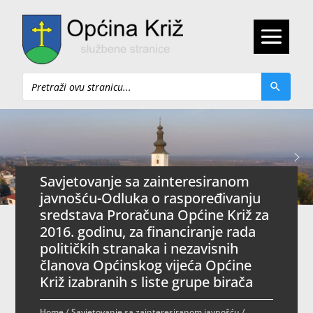
Pretraži
Savjetovanje sa zainteresiranom
javnošću-Odluka o raspoređivanju
sredstava Proračuna Općine Križ za
2016. godinu, za financiranje rada
političkih stranaka i nezavisnih
članova Općinskog vijeća Općine
Križ izabranih s liste grupe birača
Home
/
Savjetovanje sa zainteresiranom javnošću
/