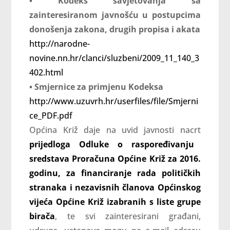
• Kodeks savjetovanja sa
zainteresiranom javnošću u postupcima
donošenja zakona, drugih propisa i akata
http://narodne-
novine.nn.hr/clanci/sluzbeni/2009_11_140_3
402.html
• Smjernice za primjenu Kodeksa
http://www.uzuvrh.hr/userfiles/file/Smjerni
ce_PDF.pdf
Općina Križ daje na uvid javnosti nacrt
prijedloga Odluke o raspoređivanju
sredstava Proračuna Općine Križ za 2016.
godinu, za financiranje rada političkih
stranaka i nezavisnih članova Općinskog
vijeća Općine Križ izabranih s liste grupe
birača
, te svi zainteresirani građani,