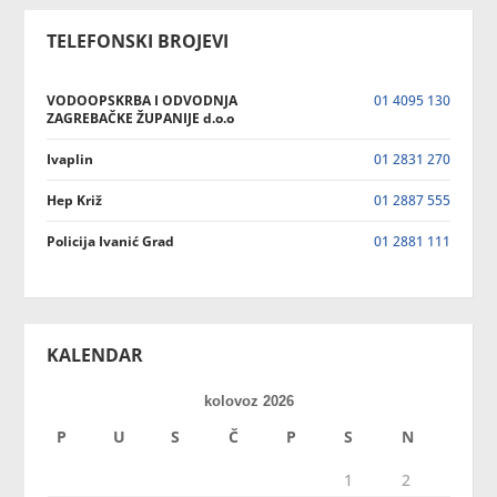
TELEFONSKI BROJEVI
VODOOPSKRBA I ODVODNJA
01 4095 130
ZAGREBAČKE ŽUPANIJE d.o.o
Ivaplin
01 2831 270
Hep Križ
01 2887 555
Policija Ivanić Grad
01 2881 111
KALENDAR
kolovoz 2026
P
U
S
Č
P
S
N
1
2