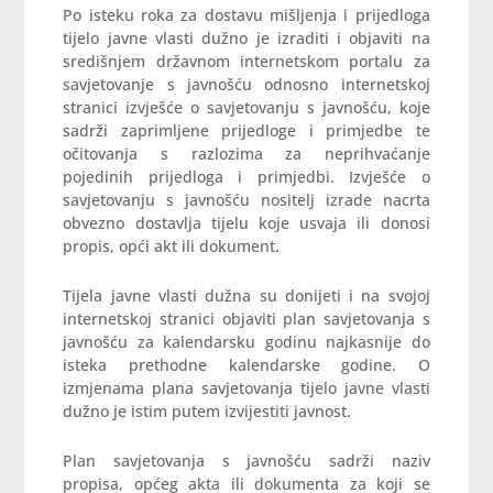
Po isteku roka za dostavu mišljenja i prijedloga
tijelo javne vlasti dužno je izraditi i objaviti na
središnjem državnom internetskom portalu za
savjetovanje s javnošću odnosno internetskoj
stranici izvješće o savjetovanju s javnošću, koje
sadrži zaprimljene prijedloge i primjedbe te
očitovanja s razlozima za neprihvaćanje
pojedinih prijedloga i primjedbi. Izvješće o
savjetovanju s javnošću nositelj izrade nacrta
obvezno dostavlja tijelu koje usvaja ili donosi
propis, opći akt ili dokument.
Tijela javne vlasti dužna su donijeti i na svojoj
internetskoj stranici objaviti plan savjetovanja s
javnošću za kalendarsku godinu najkasnije do
isteka prethodne kalendarske godine. O
izmjenama plana savjetovanja tijelo javne vlasti
dužno je istim putem izvijestiti javnost.
Plan savjetovanja s javnošću sadrži naziv
propisa, općeg akta ili dokumenta za koji se