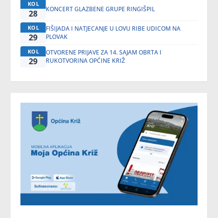
KOL
KONCERT GLAZBENE GRUPE RINGIŠPIL
28
KOL
FIŠIJADA I NATJECANJE U LOVU RIBE UDICOM NA
29
PLOVAK
KOL
OTVORENE PRIJAVE ZA 14. SAJAM OBRTA I
29
RUKOTVORINA OPĆINE KRIŽ