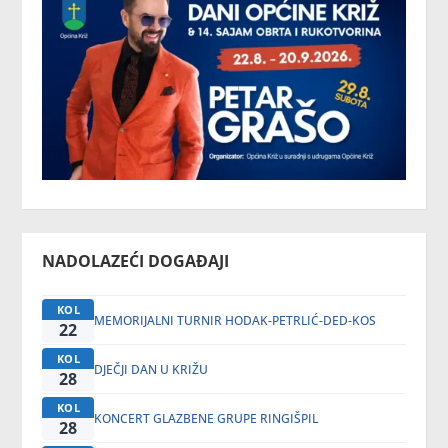
NADOLAZEĆI DOGAĐAJI
KOL
MEMORIJALNI TURNIR HODAK-PETRLIĆ-DED-KOS
22
KOL
DJEČJI DAN U KRIŽU
28
KOL
KONCERT GLAZBENE GRUPE RINGIŠPIL
28