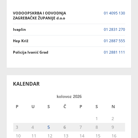
VODOOPSKRBA I ODVODNJA
01 4095 130
ZAGREBAČKE ŽUPANIJE d.o.o
Ivaplin
01 2831 270
Hep Križ
01 2887 555
Policija Ivanić Grad
01 2881 111
KALENDAR
kolovoz 2026
P
U
S
Č
P
S
N
1
2
3
4
5
6
7
8
9
10
11
12
13
14
15
16