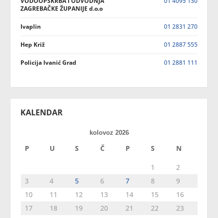
VODOOPSKRBA I ODVODNJA
01 4095 130
ZAGREBAČKE ŽUPANIJE d.o.o
Ivaplin
01 2831 270
Hep Križ
01 2887 555
Policija Ivanić Grad
01 2881 111
KALENDAR
kolovoz 2026
P
U
S
Č
P
S
N
1
2
3
4
5
6
7
8
9
10
11
12
13
14
15
16
17
18
19
20
21
22
23