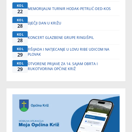
KOL
MEMORIJALNI TURNIR HODAK-PETRLIĆ-DED-KOS
22
KOL
DJEČJI DAN U KRIŽU
28
KOL
KONCERT GLAZBENE GRUPE RINGIŠPIL
28
KOL
FIŠIJADA I NATJECANJE U LOVU RIBE UDICOM NA
29
PLOVAK
KOL
OTVORENE PRIJAVE ZA 14. SAJAM OBRTA I
29
RUKOTVORINA OPĆINE KRIŽ