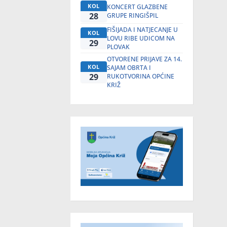
KOL
KONCERT GLAZBENE
28
GRUPE RINGIŠPIL
FIŠIJADA I NATJECANJE U
KOL
LOVU RIBE UDICOM NA
29
PLOVAK
OTVORENE PRIJAVE ZA 14.
KOL
SAJAM OBRTA I
29
RUKOTVORINA OPĆINE
KRIŽ