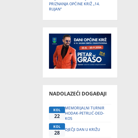
PRIZNANJA OPĆINE KRIŽ „14.
RUJAN“
NADOLAZEĆI DOGAĐAJI
MEMORIJALNI TURNIR
KOL
HODAK-PETRLIĆ-DED-
22
KOS
KOL
DJEČJI DAN U KRIŽU
28