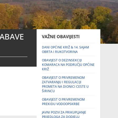
NABAVE
VAŽNE OBAVIJESTI
DANI OPĆINE KRIŽ & 14. SAJAM
OBRTA I RUKOTVORINA
OBAVIJEST O DEZINSEKCIJI
KOMARACA NA PODRUČJU OPĆINE
KRIŽ
OBAVIJEST O PRIVREMENOM
ZATVARANJU I REGULACIJI
PROMETA NA DIONICI CESTE U
ŠIRINCU
OBAVIJEST O PRIVREMENOM
PREKIDU VODOOPSKRBE
JAVNI POZIV ZA PRIKUPLJANJE
PRIJEDLOGA ZA DODJELU