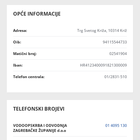
OPĆE INFORMACIJE
Adresa:
Trg Svetog Križa, 10314 Križ
Oib:
94115544733
Matični broj:
02541904
Iban:
HR4123400091821300009
Telefon centrala:
01/2831-510
TELEFONSKI BROJEVI
VODOOPSKRBA I ODVODNJA
01 4095 130
ZAGREBAČKE ŽUPANIJE d.o.o