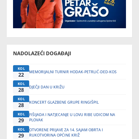
NADOLAZEĆI DOGAĐAJI
KOL
MEMORIJALNI TURNIR HODAK-PETRLIĆ-DED-KOS
22
KOL
DJEČJI DAN U KRIŽU
28
KOL
KONCERT GLAZBENE GRUPE RINGIŠPIL
28
KOL
FIŠIJADA I NATJECANJE U LOVU RIBE UDICOM NA
29
PLOVAK
KOL
OTVORENE PRIJAVE ZA 14. SAJAM OBRTA I
29
RUKOTVORINA OPĆINE KRIŽ