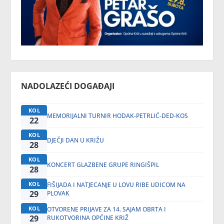
NADOLAZEĆI DOGAĐAJI
KOL
MEMORIJALNI TURNIR HODAK-PETRLIĆ-DED-KOS
22
KOL
DJEČJI DAN U KRIŽU
28
KOL
KONCERT GLAZBENE GRUPE RINGIŠPIL
28
KOL
FIŠIJADA I NATJECANJE U LOVU RIBE UDICOM NA
29
PLOVAK
KOL
OTVORENE PRIJAVE ZA 14. SAJAM OBRTA I
29
RUKOTVORINA OPĆINE KRIŽ