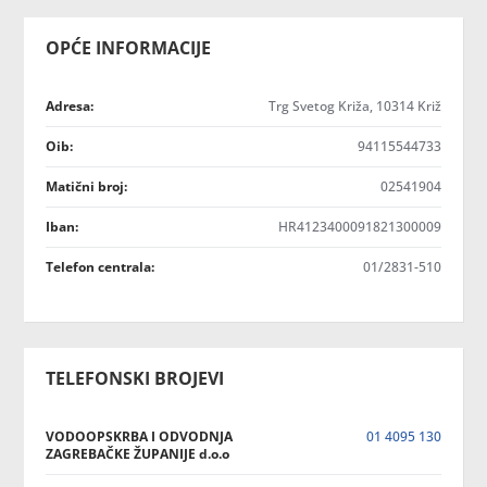
OPĆE INFORMACIJE
Adresa:
Trg Svetog Križa, 10314 Križ
Oib:
94115544733
Matični broj:
02541904
Iban:
HR4123400091821300009
Telefon centrala:
01/2831-510
TELEFONSKI BROJEVI
VODOOPSKRBA I ODVODNJA
01 4095 130
ZAGREBAČKE ŽUPANIJE d.o.o