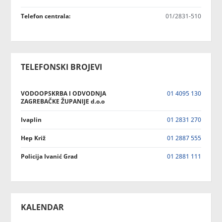
Telefon centrala:
01/2831-510
TELEFONSKI BROJEVI
VODOOPSKRBA I ODVODNJA
01 4095 130
ZAGREBAČKE ŽUPANIJE d.o.o
Ivaplin
01 2831 270
Hep Križ
01 2887 555
Policija Ivanić Grad
01 2881 111
KALENDAR