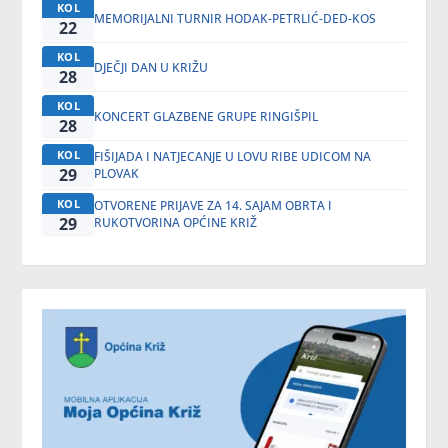
KOL
MEMORIJALNI TURNIR HODAK-PETRLIĆ-DED-KOS
22
KOL
DJEČJI DAN U KRIŽU
28
KOL
KONCERT GLAZBENE GRUPE RINGIŠPIL
28
KOL
FIŠIJADA I NATJECANJE U LOVU RIBE UDICOM NA
29
PLOVAK
KOL
OTVORENE PRIJAVE ZA 14. SAJAM OBRTA I
29
RUKOTVORINA OPĆINE KRIŽ