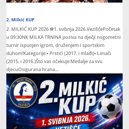
2. Milkić KUP
2. MILKIĆ KUP 2026 ⚽️1. svibnja 2026.VezišćePočetak
u 09:30NK MILKA TRNINA poziva na dječji nogometni
turnir ispunjen igrom, druženjem i sportskim
duhom!Kategorije:▪️ Prstići (2017. i mlađi)▪️ Limači
(2015. i 2016.)Što vas očekuje:Medalje za svu
djecuOsigurana hrana...