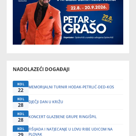
NADOLAZEĆI DOGAĐAJI
KOL
MEMORIJALNI TURNIR HODAK-PETRLIĆ-DED-KOS
22
KOL
DJEČJI DAN U KRIŽU
28
KOL
KONCERT GLAZBENE GRUPE RINGIŠPIL
28
KOL
FIŠIJADA I NATJECANJE U LOVU RIBE UDICOM NA
29
PLOVAK