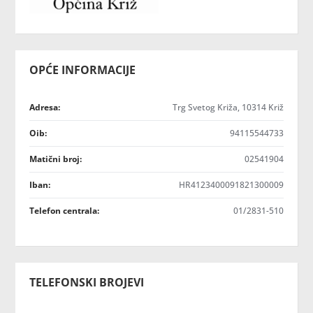
OPĆE INFORMACIJE
Adresa:
Trg Svetog Križa, 10314 Križ
Oib:
94115544733
Matični broj:
02541904
Iban:
HR4123400091821300009
Telefon centrala:
01/2831-510
TELEFONSKI BROJEVI