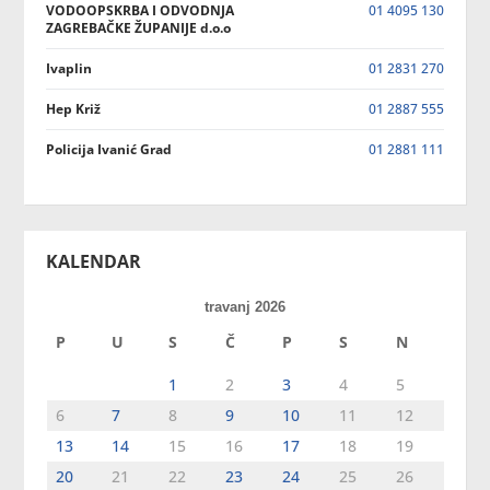
VODOOPSKRBA I ODVODNJA
01 4095 130
ZAGREBAČKE ŽUPANIJE d.o.o
Ivaplin
01 2831 270
Hep Križ
01 2887 555
Policija Ivanić Grad
01 2881 111
KALENDAR
travanj 2026
P
U
S
Č
P
S
N
1
2
3
4
5
6
7
8
9
10
11
12
13
14
15
16
17
18
19
20
21
22
23
24
25
26