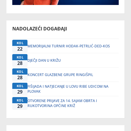
NADOLAZEĆI DOGAĐAJI
KOL
MEMORIJALNI TURNIR HODAK-PETRLIĆ-DED-KOS
22
KOL
DJEČJI DAN U KRIŽU
28
KOL
KONCERT GLAZBENE GRUPE RINGIŠPIL
28
KOL
FIŠIJADA I NATJECANJE U LOVU RIBE UDICOM NA
29
PLOVAK
KOL
OTVORENE PRIJAVE ZA 14. SAJAM OBRTA I
29
RUKOTVORINA OPĆINE KRIŽ