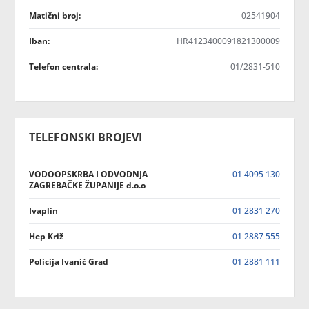
Matični broj:
02541904
Iban:
HR4123400091821300009
Telefon centrala:
01/2831-510
TELEFONSKI BROJEVI
VODOOPSKRBA I ODVODNJA
01 4095 130
ZAGREBAČKE ŽUPANIJE d.o.o
Ivaplin
01 2831 270
Hep Križ
01 2887 555
Policija Ivanić Grad
01 2881 111