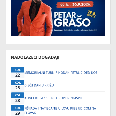
NADOLAZEĆI DOGAĐAJI
KOL
MEMORIJALNI TURNIR HODAK-PETRLIĆ-DED-KOS
22
KOL
DJEČJI DAN U KRIŽU
28
KOL
KONCERT GLAZBENE GRUPE RINGIŠPIL
28
KOL
FIŠIJADA I NATJECANJE U LOVU RIBE UDICOM NA
29
PLOVAK