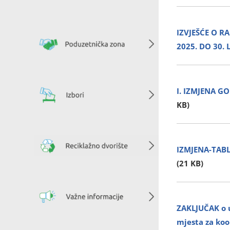
IZVJEŠĆE O R
2025. DO 30.
I. IZMJENA GO
KB)
IZMJENA-TABLI
(21 KB)
ZAKLJUČAK o u
mjesta za koo