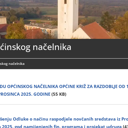
ćinskog načelnika
nskog načelnika
ADU OPĆINSKOG NAČELNIKA OPĆINE KRIŽ ZA RAZDOBLJE OD 1
 PROSINCA 2025. GODINE
(55 KB)
vršenju Odluke o načinu raspodjele novčanih sredstava iz P
a 2025. god namijenjenih fin. programa i projekat udruga
(4