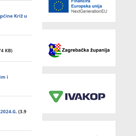
pćine Križ u
74 KB)
im i
 2024.G.
(3.9