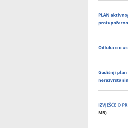
PLAN aktivnog
protupožarnoj
Odluka o o us
Godišnji plan
nerazvrstani
IZVJEŠĆE O P
MB)