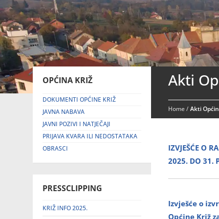
Akti Op
OPĆINA KRIŽ
DOKUMENTI OPĆINE KRIŽ
Home
/
Akti Opći
JAVNA NABAVA
JAVNI POZIVI I NATJEČAJI
PRIJAVA KVARA ILI NEDOSTATAKA
IZVJEŠĆE O R
OBRASCI
2025. DO 31.
PRESSCLIPPING
Izvješće o iz
KRIŽ INFO 2025.
Općine Križ z