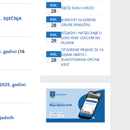
KOL
DJEČJI DAN U KRIŽU
28
 SIJEČNJA
KOL
KONCERT GLAZBENE
28
GRUPE RINGIŠPIL
FIŠIJADA I NATJECANJE U
KOL
LOVU RIBE UDICOM NA
29
PLOVAK
OTVORENE PRIJAVE ZA 14.
5. godini
(16
KOL
SAJAM OBRTA I
29
RUKOTVORINA OPĆINE
KRIŽ
2025. godini
vjednih