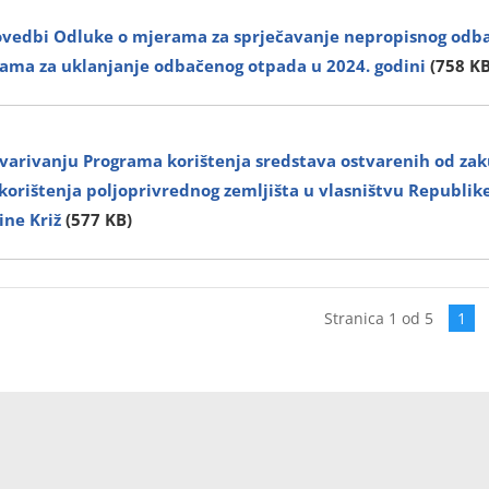
rovedbi Odluke o mjerama za sprječavanje nepropisnog odb
rama za uklanjanje odbačenog otpada u 2024. godini
(758 KB
tvarivanju Programa korištenja sredstava ostvarenih od zak
orištenja poljoprivrednog zemljišta u vlasništvu Republik
ine Križ
(577 KB)
Stranica 1 od 5
1