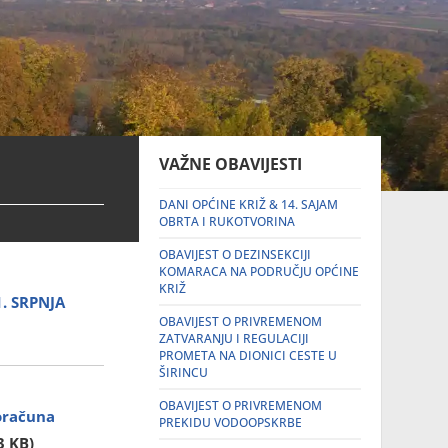
VAŽNE OBAVIJESTI
DANI OPĆINE KRIŽ & 14. SAJAM
OBRTA I RUKOTVORINA
OBAVIJEST O DEZINSEKCIJI
KOMARACA NA PODRUČJU OPĆINE
KRIŽ
. SRPNJA
OBAVIJEST O PRIVREMENOM
ZATVARANJU I REGULACIJI
PROMETA NA DIONICI CESTE U
ŠIRINCU
OBAVIJEST O PRIVREMENOM
roračuna
PREKIDU VODOOPSKRBE
3 KB)