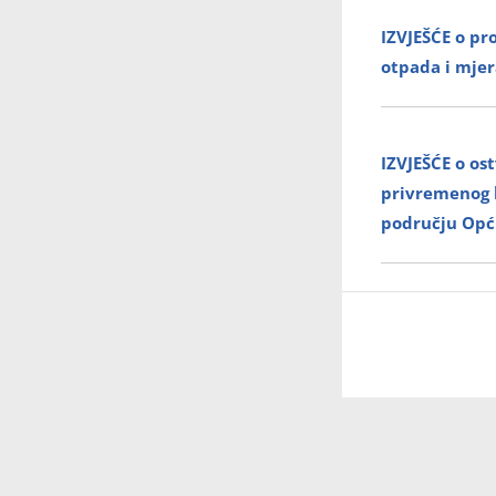
IZVJEŠĆE o p
otpada i mje
IZVJEŠĆE o os
privremenog k
području Opć