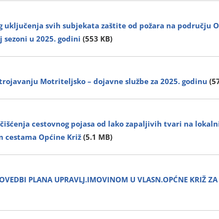
 uključenja svih subjekata zaštite od požara na području O
 sezoni u 2025. godini
(553 KB)
trojavanju Motriteljsko – dojavne službe za 2025. godinu
(5
 čišćenja cestovnog pojasa od lako zapaljivih tvari na lokaln
m cestama Općine Križ
(5.1 MB)
ROVEDBI PLANA UPRAVLJ.IMOVINOM U VLASN.OPĆNE KRIŽ ZA