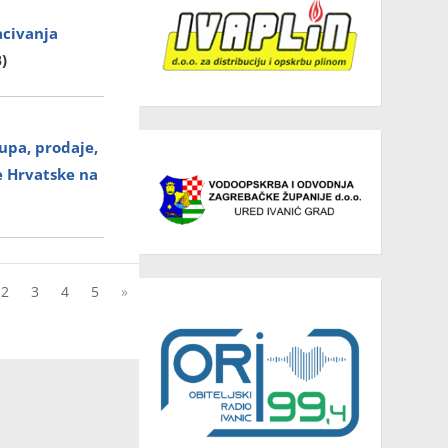
acivanja
)
upa, prodaje,
e Hrvatske na
2
3
4
5
»