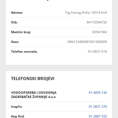
Adresa:
Trg Svetog Križa, 10314 Križ
Oib:
94115544733
Matični broj:
02541904
Iban:
HR4123400091821300009
Telefon centrala:
01/2831-510
TELEFONSKI BROJEVI
VODOOPSKRBA I ODVODNJA
01 4095 130
ZAGREBAČKE ŽUPANIJE d.o.o
Ivaplin
01 2831 270
Hep Križ
01 2887 555