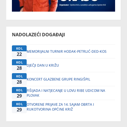
NADOLAZEĆI DOGAĐAJI
KOL
MEMORIJALNI TURNIR HODAK-PETRLIĆ-DED-KOS
22
KOL
DJEČJI DAN U KRIŽU
28
KOL
KONCERT GLAZBENE GRUPE RINGIŠPIL
28
KOL
FIŠIJADA I NATJECANJE U LOVU RIBE UDICOM NA
29
PLOVAK
KOL
OTVORENE PRIJAVE ZA 14. SAJAM OBRTA I
29
RUKOTVORINA OPĆINE KRIŽ