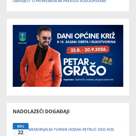
OBAVIJEST O PRIVREMENOM PREKIDU VODOOPSKRBE
NADOLAZEĆI DOGAĐAJI
KOL
MEMORIJALNI TURNIR HODAK-PETRLIĆ-DED-KOS
22