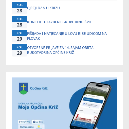
KOL
DJEČJI DAN U KRIŽU
28
KOL
KONCERT GLAZBENE GRUPE RINGIŠPIL
28
KOL
FIŠIJADA I NATJECANJE U LOVU RIBE UDICOM NA
29
PLOVAK
KOL
OTVORENE PRIJAVE ZA 14. SAJAM OBRTA I
29
RUKOTVORINA OPĆINE KRIŽ