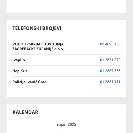
TELEFONSKI BROJEVI
VODOOPSKRBA I ODVODNJA
01 4095 130
ZAGREBAČKE ŽUPANIJE d.o.o
Ivaplin
01 2831 270
Hep Križ
01 2887 555
Policija Ivanić Grad
01 2881 111
KALENDAR
rujan 2025