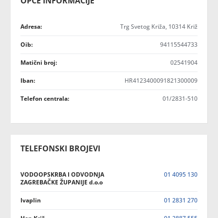
OPĆE INFORMACIJE
Adresa:
Trg Svetog Križa, 10314 Križ
Oib:
94115544733
Matični broj:
02541904
Iban:
HR4123400091821300009
Telefon centrala:
01/2831-510
TELEFONSKI BROJEVI
VODOOPSKRBA I ODVODNJA
01 4095 130
ZAGREBAČKE ŽUPANIJE d.o.o
Ivaplin
01 2831 270