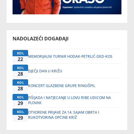
NADOLAZEĆI DOGAĐAJI
KOL
MEMORIJALNI TURNIR HODAK-PETRLIĆ-DED-KOS
22
KOL
DJEČJI DAN U KRIŽU
28
KOL
KONCERT GLAZBENE GRUPE RINGIŠPIL
28
KOL
FIŠIJADA I NATJECANJE U LOVU RIBE UDICOM NA
29
PLOVAK
KOL
OTVORENE PRIJAVE ZA 14. SAJAM OBRTA I
29
RUKOTVORINA OPĆINE KRIŽ